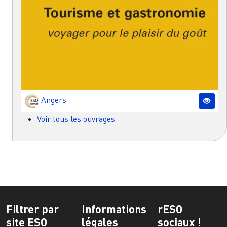
Angers
Voir tous les ouvrages
Filtrer par
Informations
rESO
site ESO
légales
sociaux !