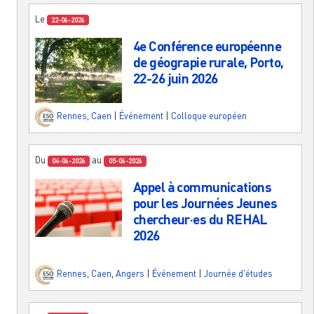
Le
22-06-2026
4e Conférence européenne
de géograpie rurale, Porto,
22-26 juin 2026
Rennes
,
Caen
|
Événement
|
Colloque européen
Du
au
04-06-2026
05-06-2026
Appel à communications
pour les Journées Jeunes
chercheur·es du REHAL
2026
Rennes
,
Caen
,
Angers
|
Événement
|
Journée d'études