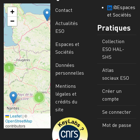
@Espaces
Contact
+
et Sociétés
−
Actualités
Pratiques
ESO
Collection
Espaces et
ESO HAL-
Sociétés
SHS
Données
5
Atlas
personnelles
sociaux ESO
Mentions
Créer un
légales et
6
compte
crédits du
site
Se connecter
Leaflet
|
©
Image
OpenStreetMap
Mot de passe
contributors