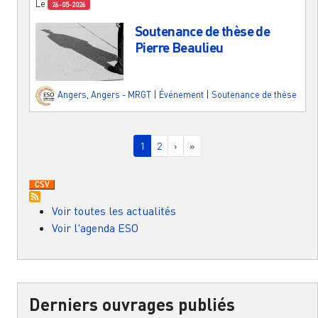
Le
26-05-2026
Soutenance de thèse de
Pierre Beaulieu
Angers
,
Angers - MRGT
|
Événement
|
Soutenance de thèse
Pagination
Page courante
Page
Page suivante
Dernière page
1
2
›
»
Voir toutes les actualités
Voir l'agenda ESO
Derniers ouvrages publiés