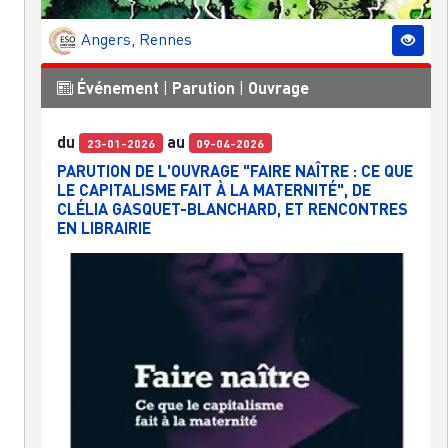
Angers
,
Rennes
Événement
|
Parution
|
Ouvrage
du
au
23-01-2026
09-04-2026
PARUTION DE L'OUVRAGE "FAIRE NAÎTRE : CE QUE
LE CAPITALISME FAIT À LA MATERNITÉ", DE
CLÉLIA GASQUET-BLANCHARD, ET RENCONTRES
EN LIBRAIRIE