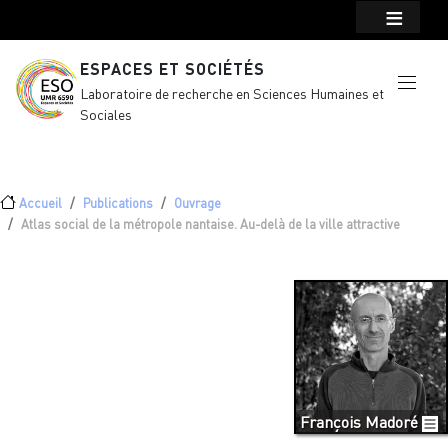
Menu top Header
Aller au contenu principal
ESPACES ET SOCIÉTÉS
Laboratoire de recherche en Sciences Humaines et
Sociales
Fil d'Ariane
Accueil
Publications
Ouvrage
Atlas social de la métropole nantaise. Au-delà de la ville attractive
François Madoré