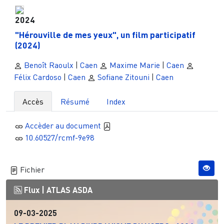
2024
"Hérouville de mes yeux", un film participatif
(2024)
Benoît Raoulx
|
Caen
Maxime Marie
|
Caen
Félix Cardoso
|
Caen
Sofiane Zitouni
|
Caen
Accès
Résumé
Index
Accèder au document
10.60527/rcmf-9e98
Fichier
Flux |
ATLAS ASDA
09-03-2025