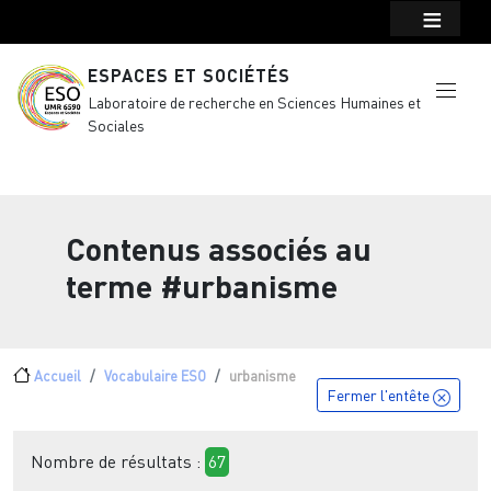
Menu top Header
Aller au contenu principal
ESPACES ET SOCIÉTÉS
Laboratoire de recherche en Sciences Humaines et
Sociales
Contenus associés au
terme
#urbanisme
Fil d'Ariane
Accueil
Vocabulaire ESO
urbanisme
Fermer l'entête
Nombre de résultats :
67