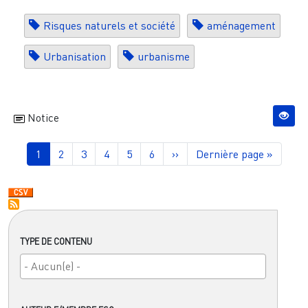
Risques naturels et société
aménagement
Urbanisation
urbanisme
Notice
Pagination
Page courante
Page
Page
Page
Page
Page
Page suivante
Dernière page
1
2
3
4
5
6
››
Dernière page »
TYPE DE CONTENU