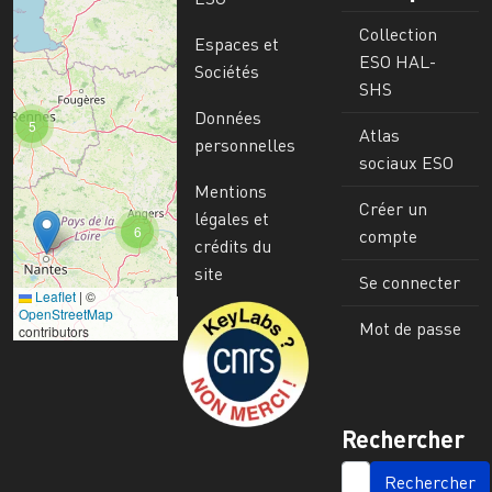
Collection
Espaces et
ESO HAL-
Sociétés
SHS
Données
5
Atlas
personnelles
sociaux ESO
Mentions
Créer un
légales et
6
compte
crédits du
site
Se connecter
Leaflet
|
©
Image
OpenStreetMap
Mot de passe
contributors
Rechercher
SEARCH