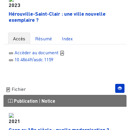
2023
Hérouville-Saint-Clair : une ville nouvelle
exemplaire ?
Accès
Résumé
Index
Accèder au document
10.48649/asdc.1159
Fichier
Publication
|
Notice
2021
Caen au 19e siècle : quelle modernisation ?