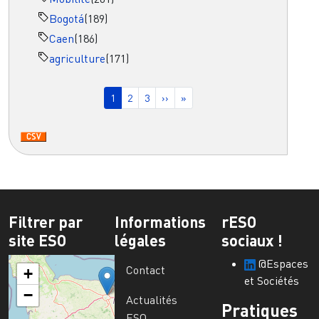
Bogotá
(189)
Caen
(186)
agriculture
(171)
Pagination
Page courante
Page
Page
Page suivante
Dernière page
1
2
3
››
»
Filtrer par
Informations
rESO
site ESO
légales
sociaux !
@Espaces
Contact
+
et Sociétés
−
Actualités
Pratiques
ESO