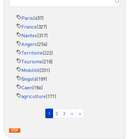
Paris
(457)
France
(327)
Nantes
(317)
Angers
(254)
Territoire
(222)
Tourisme
(218)
Mobilité
(201)
Bogotá
(189)
Caen
(186)
agriculture
(171)
Pagination
Page courante
Page
Page
Page suivante
Dernière page
1
2
3
››
»