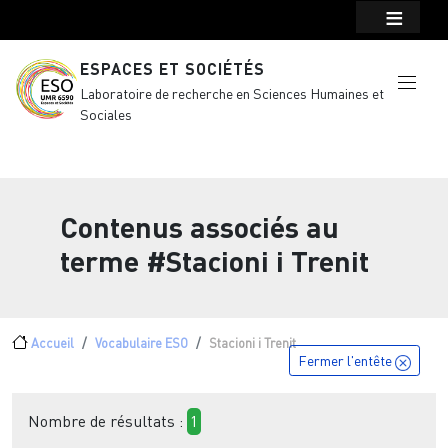
Menu top Header
Aller au contenu principal
ESPACES ET SOCIÉTÉS
Laboratoire de recherche en Sciences Humaines et
Sociales
Contenus associés au
terme
#Stacioni i Trenit
Fil d'Ariane
Accueil
Vocabulaire ESO
Stacioni i Trenit
Fermer l'entête
Nombre de résultats :
1