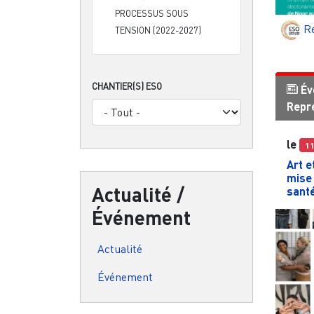
PROCESSUS SOUS
R
TENSION (2022-2027)
CHANTIER(S) ESO
Év
Repr
le
1
Art e
mise 
Actualité /
sant
Événement
Actualité
Événement