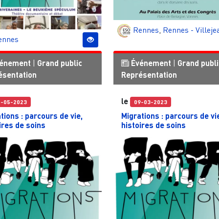
Rennes
,
Rennes - Villeje
ennes
énement
|
Grand public
Événement
|
Grand publi
ésentation
Représentation
le
5-05-2023
09-03-2023
tions : parcours de vie,
Migrations : parcours de vi
ires de soins
histoires de soins