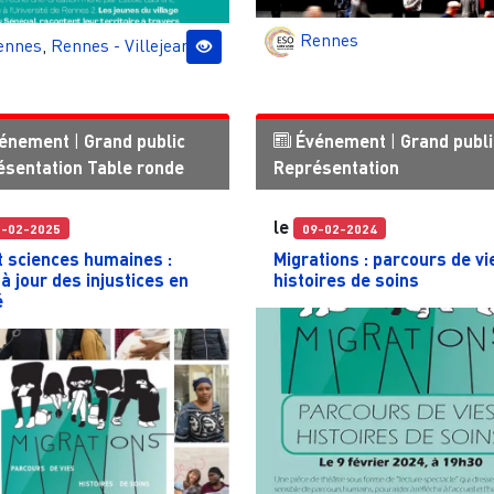
Rennes
ennes
,
Rennes - Villejean
énement
|
Grand public
Événement
|
Grand publi
ésentation
Table ronde
Représentation
le
1-02-2025
09-02-2024
t sciences humaines :
Migrations : parcours de vi
à jour des injustices en
histoires de soins
é