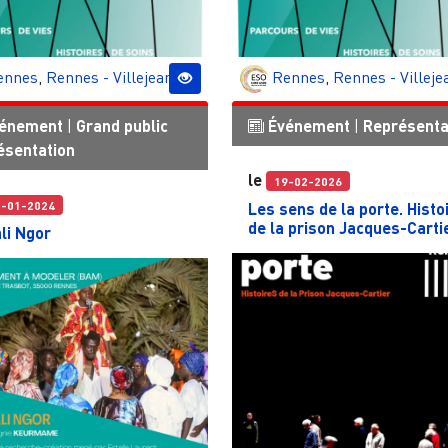
ennes
,
Rennes - Villejean
Rennes
,
Rennes - Villeje
énement
|
Grand public
Événement
|
Représenta
ésentation
le
19-02-2026
5-01-2024
Les sens de la porte. Histo
de la prison Jacques-Carti
li Ngor