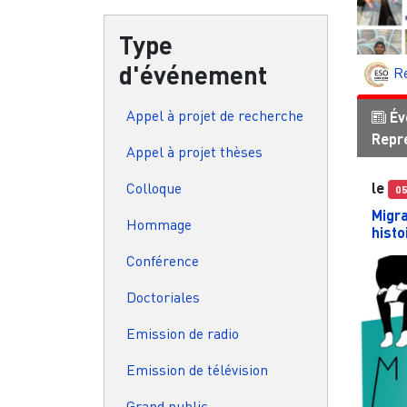
Type
d'événement
R
Appel à projet de recherche
Év
Repr
Appel à projet thèses
Colloque
le
0
Migra
Hommage
histo
Conférence
Doctoriales
Emission de radio
Emission de télévision
Grand public