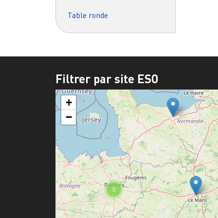
Table ronde
Filtrer par site ESO
+
−
5