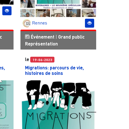
Rennes
c
Événement
|
Grand public
Représentation
le
19-06-2023
es,
Migrations: parcours de vie,
histoires de soins