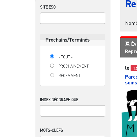
Re
SITE ESO
Nombr
Prochains/Terminés
Év
Repr
- TOUT -
PROCHAINEMENT
le
1
RÉCEMMENT
Parco
soin
INDEX GÉOGRAPHIQUE
MOTS-CLEFS