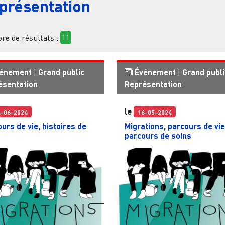
présentation
e de résultats :
11
énement
|
Grand public
Événement
|
Grand publi
ésentation
Représentation
le
4-06-2024
16-05-2024
urs de vie, histoires de
Migrations, parcours de vie
s
parcours de soins