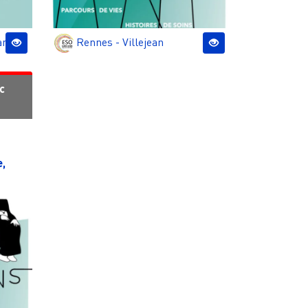
an
Rennes - Villejean
c
e,