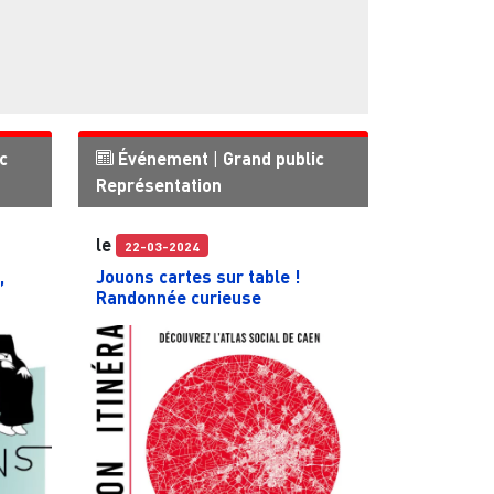
c
Événement
|
Grand public
Représentation
le
22-03-2024
,
Jouons cartes sur table !
Randonnée curieuse