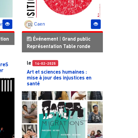
an
Caen
tion
Événement
|
Grand public
Représentation
Table ronde
le
14-02-2025
ireS
er
Art et sciences humaines :
mise à jour des injustices en
santé