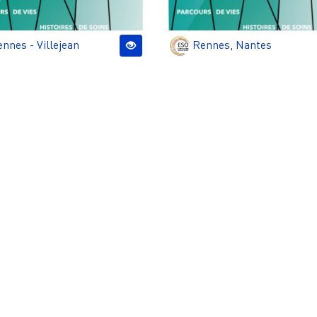
nnes - Villejean
Rennes
,
Nantes