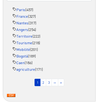
Paris
(457)
France
(327)
Nantes
(317)
Angers
(254)
Territoire
(222)
Tourisme
(218)
Mobilité
(201)
Bogotá
(189)
Caen
(186)
agriculture
(171)
Pagination
Page courante
Page
Page
Page suivante
Dernière page
1
2
3
››
»