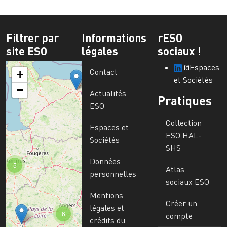
Filtrer par
Informations
rESO
site ESO
légales
sociaux !
@Espaces
Contact
+
et Sociétés
−
Actualités
Pratiques
ESO
Collection
Espaces et
ESO HAL-
Sociétés
SHS
Données
5
Atlas
personnelles
sociaux ESO
Mentions
Créer un
légales et
6
compte
crédits du