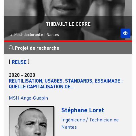
THIBAULT LE CORRE
Statut
Site ESO
Post-doctorant.e
|
Nantes
Projet de recherche
[
REUSE
]
2020
-
2020
REUTILISATION, USAGES, STANDARDS, ESSAIMAGE :
QUELLE CAPITALISATION DE...
MSH Ange-Guépin
Stéphane Loret
Ingénieur.e / Technicien.ne
Nantes