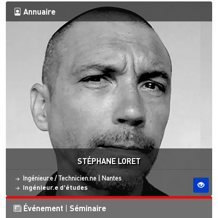
Annuaire
STÉPHANE LORET
Statut
Site ESO
Ingénieur.e / Technicien.ne
|
Nantes
Ingénieur.e d'études
Événement
|
Séminaire