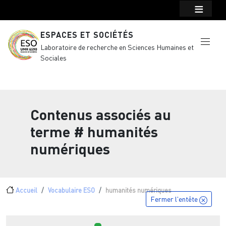
Menu top Header
Aller au contenu principal
ESPACES ET SOCIÉTÉS
Laboratoire de recherche en Sciences Humaines et
Sociales
Contenus associés au
terme
# humanités
numériques
Fil d'Ariane
Accueil
Vocabulaire ESO
humanités numériques
Fermer l'entête