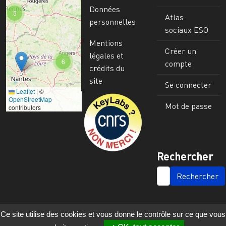
Données
5
Atlas
personnelles
sociaux ESO
Mentions
Créer un
légales et
6
compte
crédits du
site
Se connecter
Leaflet
|
©
Image
OpenStreetMap
Mot de passe
contributors
Rechercher
SEARCH
Ce site utilise des cookies et vous donne le contrôle sur ce que vous