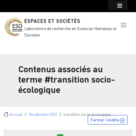
Menu top Header
Aller au contenu principal
ESPACES ET SOCIÉTÉS
Laboratoire de recherche en Sciences Humaines et
Sociales
Contenus associés au
terme
#transition socio-
écologique
Fil d'Ariane
Accueil
Vocabulaire ESO
transition socio-écologique
Fermer l'entête