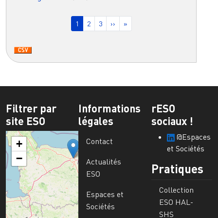
Pagination
Page courante
Page
Page
Page suivante
Dernière page
1
2
3
››
»
Filtrer par
Informations
rESO
site ESO
légales
sociaux !
@Espaces
Contact
+
et Sociétés
−
Actualités
Pratiques
ESO
Collection
Espaces et
ESO HAL-
Sociétés
SHS