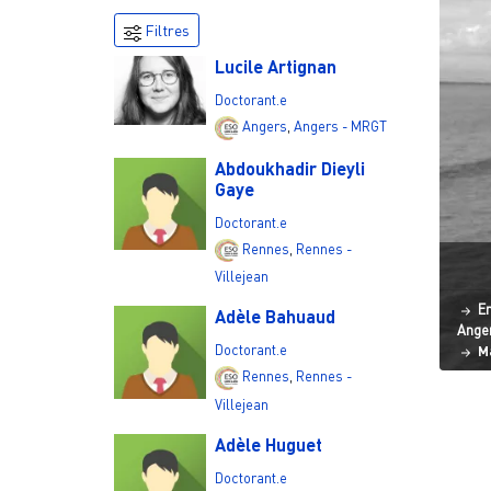
Filtres
Lucile Artignan
Doctorant.e
Angers
,
Angers - MRGT
Abdoukhadir Dieyli
Gaye
Doctorant.e
Rennes
,
Rennes -
Villejean
St
En
Adèle Bahuaud
Ange
Doctorant.e
M
Rennes
,
Rennes -
Pagi
Villejean
Adèle Huguet
Doctorant.e