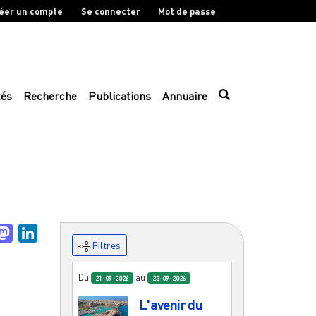
éer un compte
Se connecter
Mot de passe
tés
Recherche
Publications
Annuaire
uesky
Mastodon
LinkedIn
Filtres
Du
au
21-09-2026
23-09-2026
L'avenir du