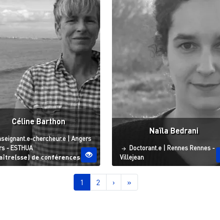
Céline Barthon
Naïla Bedrani
atut
Site ESO
seignant.e-chercheur.e
|
Angers
Statut
Site ESO
rs - ESTHUA
Doctorant.e
|
Rennes
Rennes -
aître(sse) de conférences
Villejean
nation
Page courante
Page
Page suivante
Dernière page
1
2
›
»