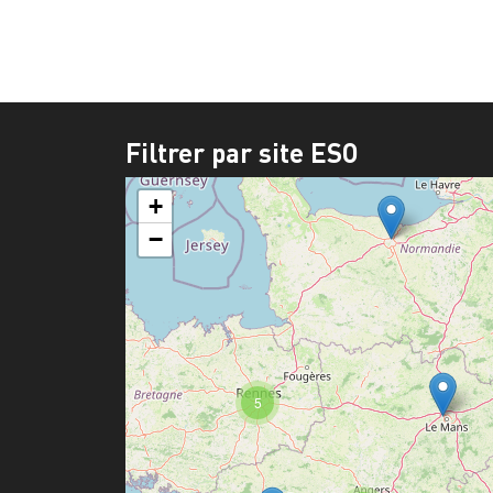
Filtrer par site ESO
+
−
5