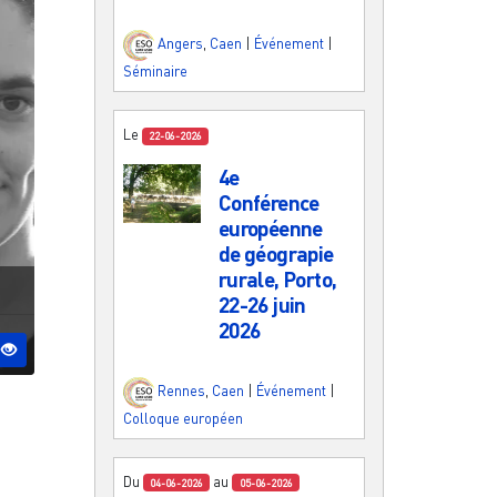
Angers
,
Caen
|
Événement
|
Séminaire
Le
22-06-2026
4e
Conférence
européenne
de géograpie
rurale, Porto,
22-26 juin
2026
Rennes
,
Caen
|
Événement
|
Colloque européen
Du
au
04-06-2026
05-06-2026