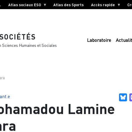
L
Atlas sociaux ESO
Atlas des Sports
Accès rapide
Cr
 SOCIÉTÉS
Laboratoire
Actuali
n Sciences Humaines et Sociales
ara
ant.e
Bl
ohamadou Lamine
ara