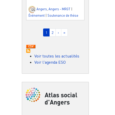
Angers
,
Angers - MRGT
|
Événement
|
Soutenance de thèse
Pagination
Page courante
Page
Page suivante
Dernière page
1
2
›
»
Voir toutes les actualités
Voir l'agenda ESO
Atlas social
d'Angers