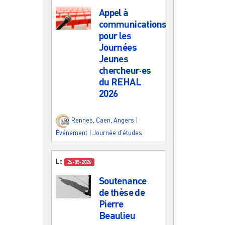
Appel à
communications
pour les
Journées
Jeunes
chercheur·es
du REHAL
2026
Rennes
,
Caen
,
Angers
|
Événement
|
Journée d'études
Le
26-05-2026
Soutenance
de thèse de
Pierre
Beaulieu