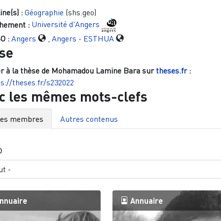
ine(s) :
Géographie
(shs.geo)
hement :
Université d'Angers
O :
Angers
,
Angers - ESTHUA
se
r à la thèse de
Mohamadou Lamine Bara
sur
theses.fr
:
s://theses.fr/s232022
c les mêmes mots-clefs
res membres
Autres contenus
O
nnuaire
Annuaire