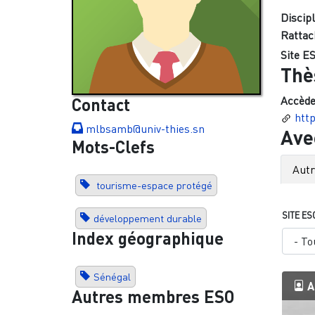
Discipl
Rattac
Site ES
Thè
Accède
Contact
http
mlbsamb@univ-thies.sn
Ave
Mots-Clefs
Aut
tourisme-espace protégé
SITE ES
développement durable
Index géographique
Sénégal
A
Autres membres ESO