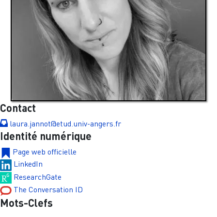
Contact
laura.jannot@etud.univ-angers.fr
Identité numérique
Page web officielle
LinkedIn
ResearchGate
The Conversation ID
Mots-Clefs