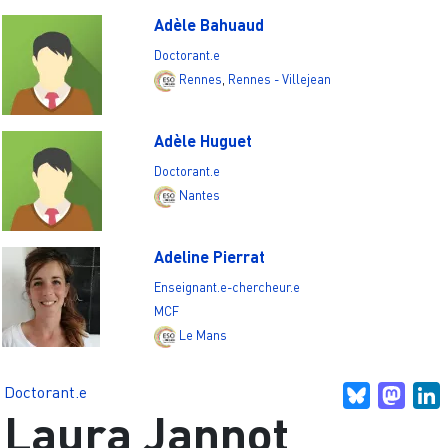
Adèle Bahuaud
Doctorant.e
Rennes
,
Rennes - Villejean
Adèle Huguet
Doctorant.e
Nantes
Adeline Pierrat
Enseignant.e-chercheur.e
MCF
Le Mans
Doctorant.e
Bluesky
Mast
L
Laura Jannot