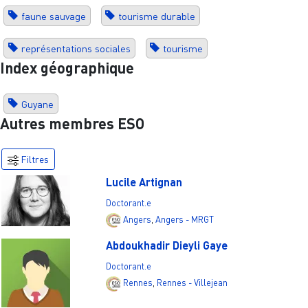
faune sauvage
tourisme durable
représentations sociales
tourisme
Index géographique
Guyane
Autres membres ESO
Filtres
Lucile Artignan
Doctorant.e
Angers
,
Angers - MRGT
Abdoukhadir Dieyli Gaye
Doctorant.e
Rennes
,
Rennes - Villejean