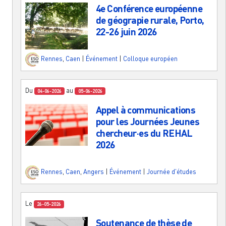
4e Conférence européenne
de géograpie rurale, Porto,
22-26 juin 2026
Rennes
,
Caen
|
Événement
|
Colloque européen
Du
au
04-06-2026
05-06-2026
Appel à communications
pour les Journées Jeunes
chercheur·es du REHAL
2026
Rennes
,
Caen
,
Angers
|
Événement
|
Journée d'études
Le
26-05-2026
Soutenance de thèse de