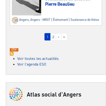
Pierre Beaulieu
Angers
,
Angers - MRGT
|
Événement
|
Soutenance de thèse
Pagination
Page courante
Page
Page suivante
Dernière page
1
2
›
»
Voir toutes les actualités
Voir l'agenda ESO
Atlas social d'Angers