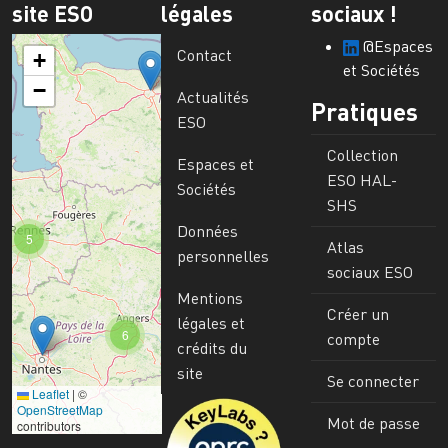
site ESO
légales
sociaux !
@Espaces
Contact
+
et Sociétés
−
Actualités
Pratiques
ESO
Collection
Espaces et
ESO HAL-
Sociétés
SHS
Données
5
Atlas
personnelles
sociaux ESO
Mentions
Créer un
légales et
6
compte
crédits du
site
Se connecter
Leaflet
|
©
Image
OpenStreetMap
Mot de passe
contributors