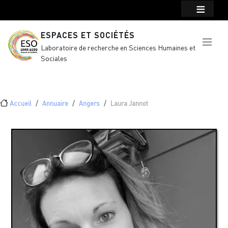
Menu top Header
Aller au contenu principal
ESPACES ET SOCIÉTÉS
Laboratoire de recherche en Sciences Humaines et
Sociales
Fil d'Ariane
Accueil
Annuaire
Angers
Laura Jannot