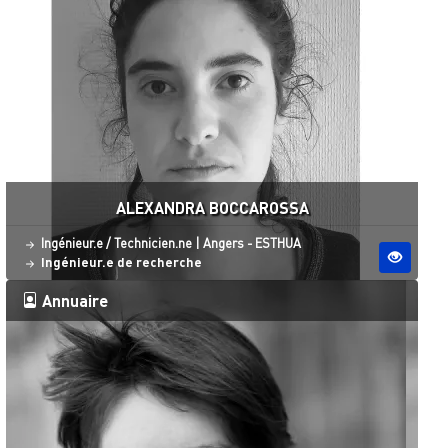
ALEXANDRA BOCCAROSSA
Statut
Site ESO
Ingénieur.e / Technicien.ne
|
Angers - ESTHUA
Ingénieur.e de recherche
Annuaire