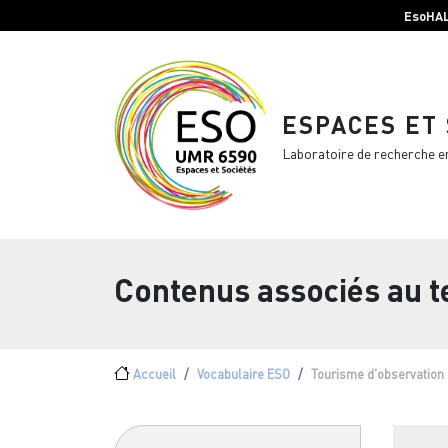
Menu top Header
Aller au contenu principal
EsoHA
ESPACES ET
Laboratoire de recherche e
Contenus associés au 
Fil d'Ariane
Accueil
Vocabulaire ESO
Tourisme d'observation 