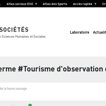
L
Atlas sociaux ESO
Atlas des Sports
Accès rapide
Cr
 SOCIÉTÉS
Laboratoire
Actuali
n Sciences Humaines et Sociales
terme
#Tourisme d'observation 
de la faune sauvage