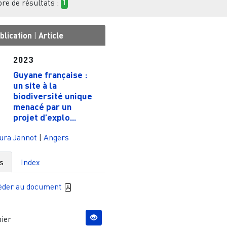
e de résultats :
1
blication
|
Article
2023
Guyane française :
un site à la
biodiversité unique
menacé par un
projet d’explo...
ura Jannot
|
Angers
s
Index
èder au document
ier