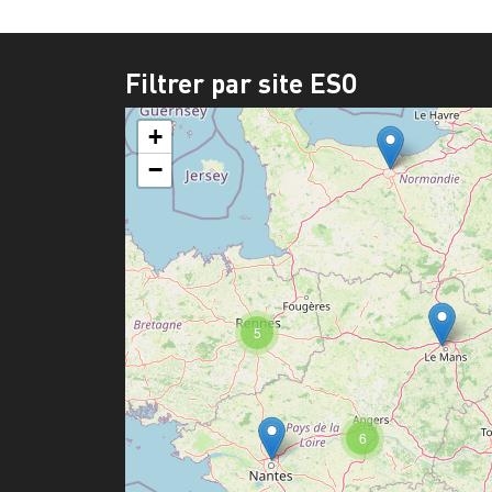
Filtrer par site ESO
+
−
5
6