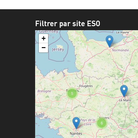
Filtrer par site ESO
+
−
5
6