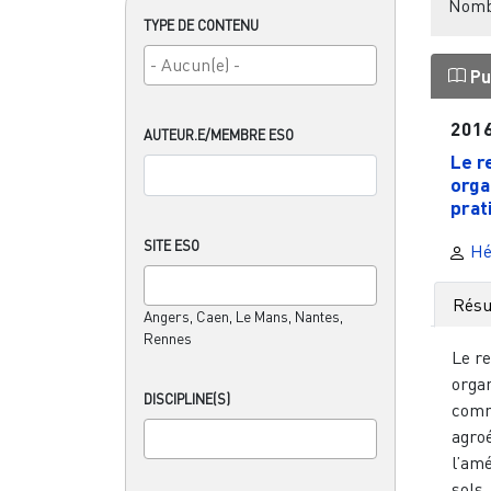
Nombr
TYPE DE CONTENU
Pu
201
AUTEUR.E/MEMBRE ESO
Le r
orga
prat
SITE ESO
Hé
Rés
Angers, Caen, Le Mans, Nantes,
Rennes
Le r
orga
DISCIPLINE(S)
comm
agro
l’amé
sols,