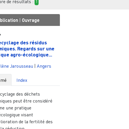
e de résultats :
1
blication
|
Ouvrage
6
ecyclage des résidus
niques. Regards sur une
ique agro-écologique...
lène Jarousseau
|
Angers
umé
Index
ecyclage des déchets
niques peut être considéré
e une pratique
écologique visant
lioration de la fertilité des
 la réduction...