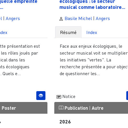
quelle empreinte
écologiques : le secteur
..
musical comme laboratoire...
l
|
Angers
Basile Michel
|
Angers
ndex
Résumé
Index
ette présentation est
Face aux enjeux écologiques, le
les rôles joués par
secteur musical voit se multiplier
ical dans les
les initiatives "vertes". La
ts écologiques
recherche présentée a pour object
 Quels e...
de questionner les...
Notice
|
Poster
Publication
|
Autre
6
2026