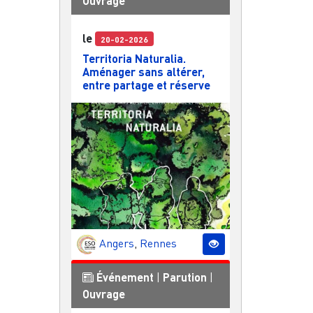
Ouvrage
le
20-02-2026
Territoria Naturalia.
Aménager sans altérer,
entre partage et réserve
Angers
,
Rennes
Événement
|
Parution
|
Ouvrage