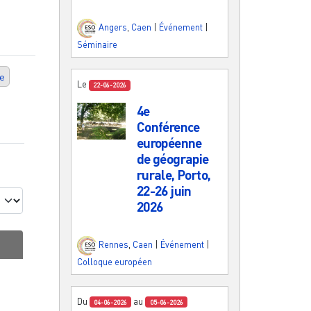
Angers
,
Caen
|
Événement
|
Séminaire
re
Le
22-06-2026
4e
Conférence
européenne
de géograpie
rurale, Porto,
22-26 juin
2026
Rennes
,
Caen
|
Événement
|
Colloque européen
Du
au
04-06-2026
05-06-2026