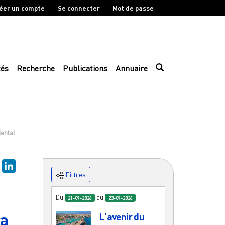
éer un compte
Se connecter
Mot de passe
tés
Recherche
Publications
Annuaire
iental
sky
Mastodon
LinkedIn
Filtres
Du
au
21-09-2026
23-09-2026
ra
L'avenir du