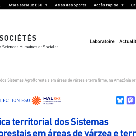
L
Atlas sociaux ESO
Atlas des Sports
Accès rapide
Cr
 SOCIÉTÉS
Laboratoire
Actuali
n Sciences Humaines et Sociales
l dos Sistemas Agroflorestais em áreas de várzea e terra firme, na Amazônia or
Blue
LECTION ESO
ca territorial dos Sistemas
orestais em áreas de várzea e ter