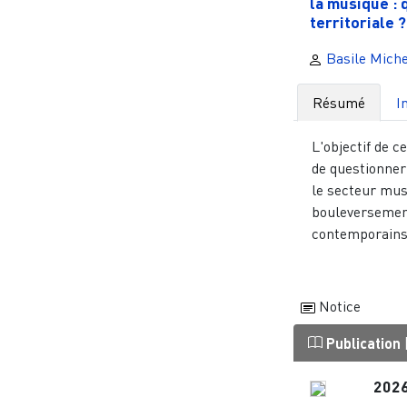
la musique : 
territoriale ?.
Basile Miche
Résumé
I
L'objectif de c
de questionner 
le secteur mus
bouleversemen
contemporains.
Notice
Publication
202