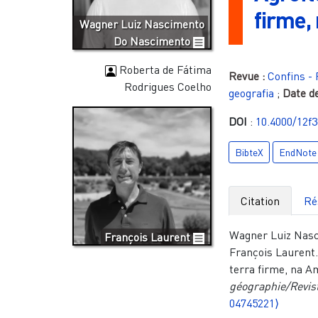
firme,
Wagner Luiz Nascimento
Do Nascimento
Roberta de Fátima
Revue :
Confins - 
Rodrigues Coelho
geografia
;
Date de
DOI
:
10.4000/12f3
BibteX
EndNote
Citation
Ré
Wagner Luiz Nasc
François Laurent
François Laurent.
terra firme, na A
géographie/Revist
04745221⟩