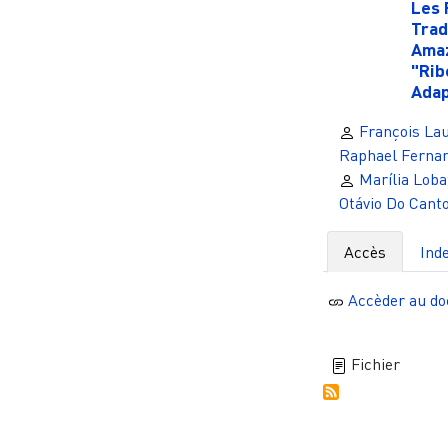
Les 
Trad
Ama
"Rib
Adap
François La
Raphael Fernan
Marília Loba
Otávio Do Cant
Accès
Ind
Accèder au d
Fichier