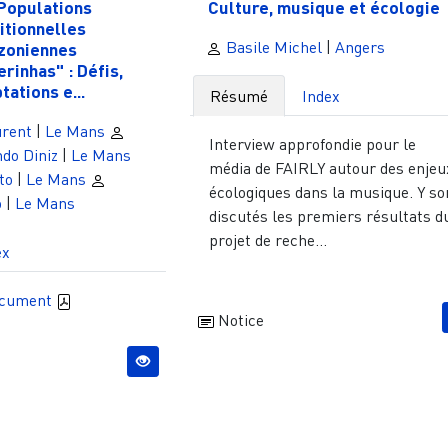
Populations
Culture, musique et écologie
itionnelles
Basile Michel
|
Angers
zoniennes
erinhas" : Défis,
tations e...
Résumé
Index
urent
|
Le Mans
Interview approfondie pour le
do Diniz
|
Le Mans
média de FAIRLY autour des enjeu
to
|
Le Mans
écologiques dans la musique. Y so
o
|
Le Mans
discutés les premiers résultats d
projet de reche...
ex
ocument
Notice