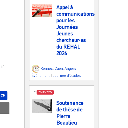
Appel à
communications
pour les
Journées
Jeunes
chercheur·es
du REHAL
2026
if
Rennes
,
Caen
,
Angers
|
Événement
|
Journée d'études
Le
26-05-2026
Soutenance
de thèse de
Pierre
Beaulieu