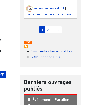
Angers
,
Angers - MRGT
|
Événement
|
Soutenance de thèse
Pagination
Page courante
Page
Page suivante
Dernière page
1
2
›
»
x
nt
u
Voir toutes les actualités
Voir l'agenda ESO
Derniers ouvrages
publiés
Événement
|
Parution
|