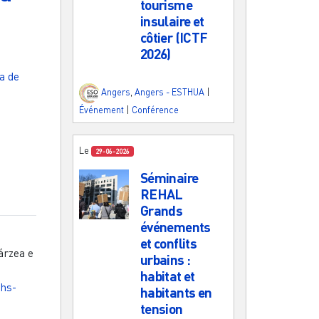
tourisme
insulaire et
côtier (ICTF
2026)
a de
Angers
,
Angers - ESTHUA
|
Événement
|
Conférence
Le
29-06-2026
Séminaire
REHAL
Grands
événements
et conflits
árzea e
urbains :
habitat et
shs-
habitants en
tension