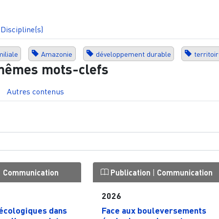
Discipline(s)
iliale
Amazonie
développement durable
territoi
mêmes mots-clefs
Autres contenus
|
Communication
Publication
|
Communication
2026
 écologiques dans
Face aux bouleversements