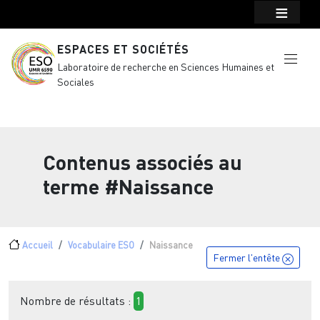
Menu top Header
Aller au contenu principal
ESPACES ET SOCIÉTÉS
Laboratoire de recherche en Sciences Humaines et
Sociales
Contenus associés au
terme
#Naissance
Fil d'Ariane
Accueil
Vocabulaire ESO
Naissance
Fermer l'entête
Nombre de résultats :
1