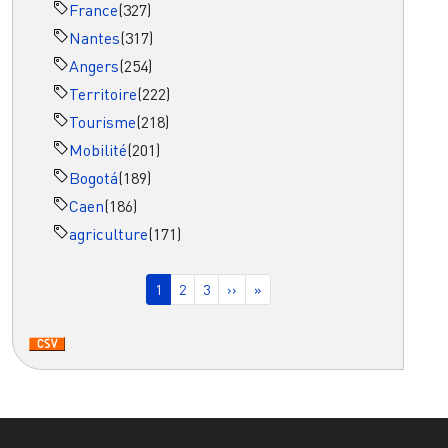
France
(327)
Nantes
(317)
Angers
(254)
Territoire
(222)
Tourisme
(218)
Mobilité
(201)
Bogotá
(189)
Caen
(186)
agriculture
(171)
Pagination
Page courante
Page
Page
Page suivante
Dernière page
1
2
3
››
»