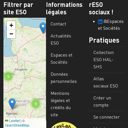
Filtrer par
Informations
rESO
site ESO
légales
sociaux !
@Espaces
Contact
+
et Sociétés
−
Actualités
Pratiques
ESO
Collection
Espaces et
ESO HAL-
Sociétés
SHS
Données
5
Atlas
personnelles
sociaux ESO
Mentions
Créer un
légales et
6
compte
crédits du
site
Se connecter
Leaflet
|
©
Image
OpenStreetMap