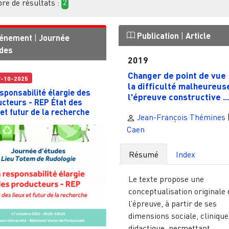
e de résultats :
2
Publication
|
Article
énement
|
Journée
udes
2019
Changer de point de vue 
7-10-2025
la difficulté malheureus
sponsabilité élargie des
l'épreuve constructive ...
cteurs - REP État des
 et futur de la recherche
Jean-François Thémines
Caen
Résumé
Index
Le texte propose une
conceptualisation originale 
l’épreuve, à partir de ses
dimensions sociale, clinique
didactique, permettant