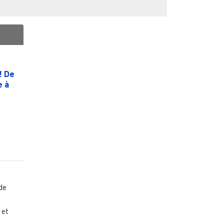
! De
e à
|
de
 et