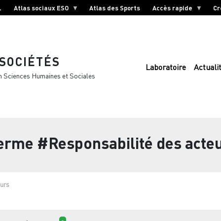
L
Atlas sociaux ESO
Atlas des Sports
Accès rapide
Cr
 SOCIÉTÉS
Laboratoire
Actuali
n Sciences Humaines et Sociales
terme
#Responsabilité des acte
eurs