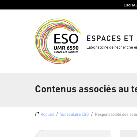
Menu top Header
Aller au contenu principal
EsoHA
ESPACES ET
Laboratoire de recherche e
Contenus associés au 
Fil d'Ariane
Accueil
Vocabulaire ESO
Responsabilité des act