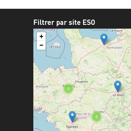
Filtrer par site ESO
+
−
5
6