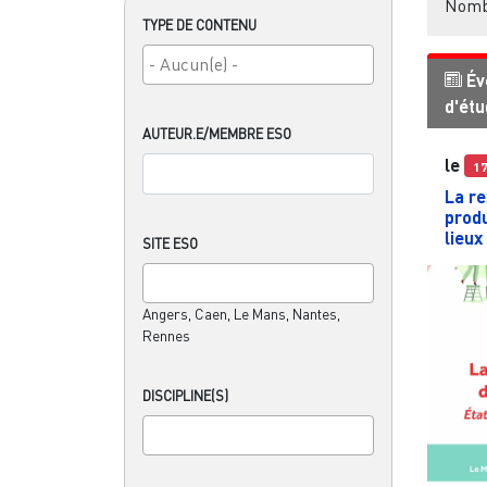
Nombr
TYPE DE CONTENU
Év
d'ét
AUTEUR.E/MEMBRE ESO
le
1
La re
produ
lieux
SITE ESO
Angers, Caen, Le Mans, Nantes,
Rennes
DISCIPLINE(S)