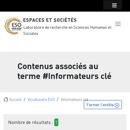
Menu top Header
Aller au contenu principal
ESPACES ET SOCIÉTÉS
Laboratoire de recherche en Sciences Humaines et
Sociales
Contenus associés au
terme
#Informateurs clé
Fil d'Ariane
Accueil
Vocabulaire ESO
Informateurs clé
Fermer l'entête
Nombre de résultats :
1