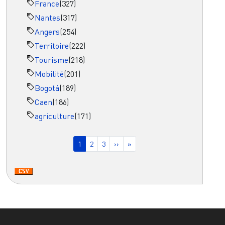
France
(327)
Nantes
(317)
Angers
(254)
Territoire
(222)
Tourisme
(218)
Mobilité
(201)
Bogotá
(189)
Caen
(186)
agriculture
(171)
Pagination
Page courante
Page
Page
Page suivante
Dernière page
1
2
3
››
»