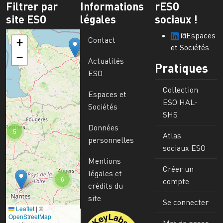
Filtrer par
Informations
rESO
site ESO
légales
sociaux !
@Espaces
Contact
+
et Sociétés
−
Actualités
Pratiques
ESO
Collection
Espaces et
ESO HAL-
Sociétés
SHS
Données
5
Atlas
personnelles
sociaux ESO
Mentions
Créer un
légales et
6
compte
crédits du
site
Se connecter
Leaflet
|
©
Image
OpenStreetMap
Mot de passe