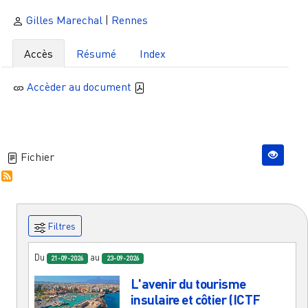
Gilles Marechal
|
Rennes
Accès
Résumé
Index
Accèder au document
Fichier
Filtres
Du
au
21-09-2026
23-09-2026
L'avenir du tourisme
insulaire et côtier (ICTF