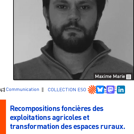
Maxime Marie
Bluesky
Mastodo
Link
Communication
COLLECTION ESO
Recompositions foncières des
exploitations agricoles et
transformation des espaces ruraux.