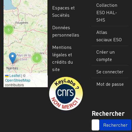
Collection
Espaces et
ESO HAL-
Sociétés
SHS
Données
5
Atlas
personnelles
sociaux ESO
Mentions
Créer un
légales et
6
compte
crédits du
site
Se connecter
Leaflet
|
©
Image
OpenStreetMap
Mot de passe
contributors
Rechercher
SEARCH