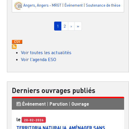
Angers
,
Angers - MRGT
|
Événement
|
Soutenance de thèse
Pagination
Page courante
Page
Page suivante
Dernière page
1
2
›
»
Voir toutes les actualités
Voir l'agenda ESO
Derniers ouvrages publiés
Événement
|
Parution
|
Ouvrage
le
20-02-2026
TERRITORIA NATURALIA. AMÉNAGER SANS