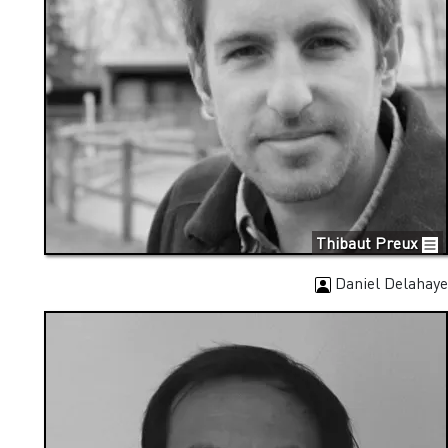
Thibaut Preux
Daniel Delahaye