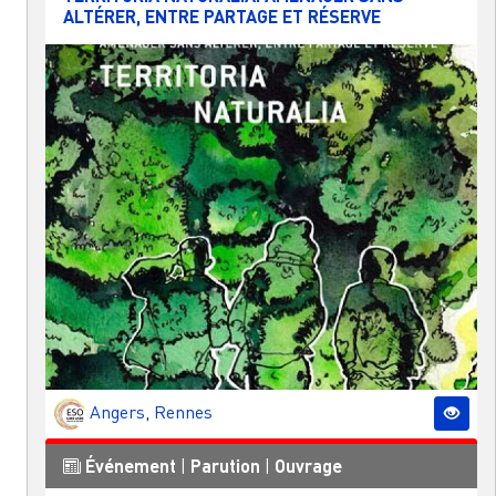
ALTÉRER, ENTRE PARTAGE ET RÉSERVE
Angers
,
Rennes
Événement
|
Parution
|
Ouvrage