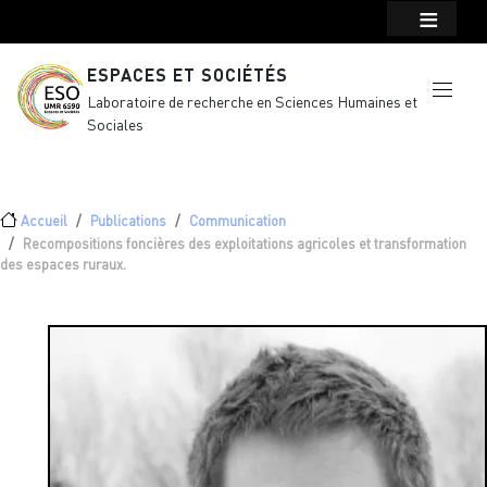
Menu top Header
Aller au contenu principal
ESPACES ET SOCIÉTÉS
Laboratoire de recherche en Sciences Humaines et
Sociales
Fil d'Ariane
Accueil
Publications
Communication
Recompositions foncières des exploitations agricoles et transformation
des espaces ruraux.