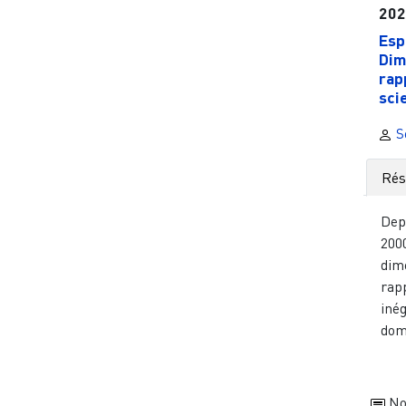
20
Esp
Dim
rap
scie
Sé
Ré
Dep
2000
dim
rap
inég
domi
No