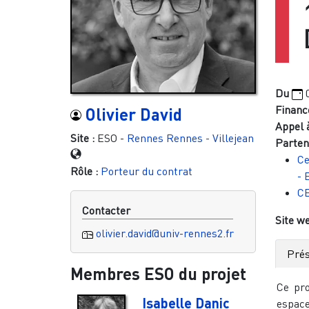
Du
Financ
Olivier David
Appel à
Site :
ESO -
Rennes
Rennes - Villejean
Parten
Ce
Rôle :
Porteur du contrat
- 
C
Contacter
Site w
olivier.david@univ-rennes2.fr
Prés
Membres ESO du projet
Ce pro
Isabelle Danic
espace