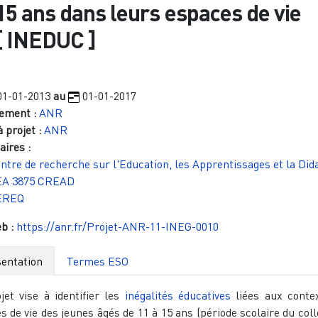
15 ans dans leurs espaces de vie
[
INEDUC
]
01-01-2013
au
01-01-2017
ement :
ANR
 projet :
ANR
aires :
ntre de recherche sur l'Education, les Apprentissages et la Did
EA 3875 CREAD
EREQ
eb :
https://anr.fr/Projet-ANR-11-INEG-0010
entation
Termes ESO
jet vise à identifier les
inégalités éducatives
liées aux conte
s de vie des jeunes âgés de 11 à 15 ans (période scolaire du coll