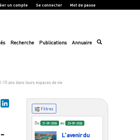
éer un compte
Se connecter
Mot de passe
tés
Recherche
Publications
Annuaire
11-15 ans dans leurs espaces de vie
ky
Mastodon
LinkedIn
Filtres
Du
au
21-09-2026
23-09-2026
1-
L'avenir du