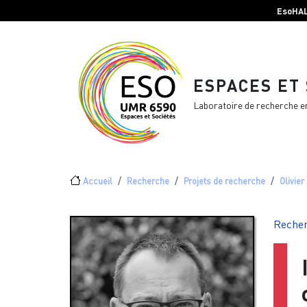
Menu top Header
Aller au contenu principal
EsoHA
ESPACES ET
Laboratoire de recherche e
Fil d'Ariane
Accueil
Recherche
Projets de recherche
Olivier
Reche