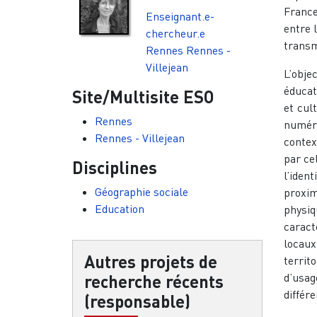
France
Enseignant.e-
entre 
chercheur.e
transm
Rennes
Rennes -
Villejean
L’obje
éducati
Site/Multisite ESO
et cul
Rennes
numéri
Rennes - Villejean
contex
par ce
Disciplines
l’iden
Géographie sociale
proxi
Education
physiq
caract
locaux
Autres projets de
territ
d’usag
recherche récents
différ
(responsable)