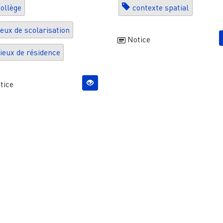
ollège
contexte spatial
ieux de scolarisation
Notice
ieux de résidence
tice