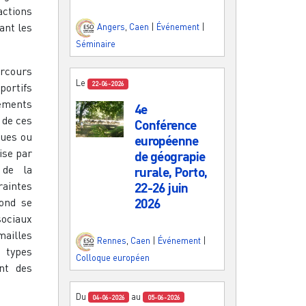
actions
ant les
Angers
,
Caen
|
Événement
|
Séminaire
arcours
Le
22-06-2026
sportifs
nements
4e
de ces
Conférence
ques ou
européenne
ise par
de géograpie
, de la
rurale, Porto,
aintes
22-26 juin
cond se
2026
sociaux
mailles
Rennes
,
Caen
|
Événement
|
s types
Colloque européen
ent des
Du
au
04-06-2026
05-06-2026