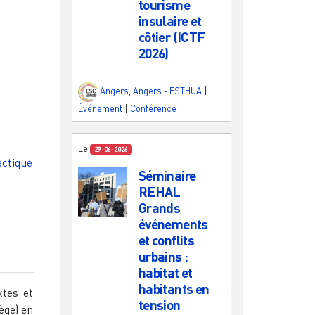
tourisme
insulaire et
côtier (ICTF
2026)
Angers
,
Angers - ESTHUA
|
Événement
|
Conférence
Le
29-06-2026
actique
Séminaire
REHAL
Grands
événements
et conflits
urbains :
habitat et
habitants en
xtes et
tension
ège) en