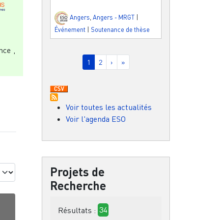
Angers
,
Angers - MRGT
|
Événement
|
Soutenance de thèse
nce ,
Pagination
Page courante
Page
Page suivante
Dernière page
1
2
›
»
Voir toutes les actualités
Voir l'agenda ESO
Projets de
Recherche
Résultats :
34