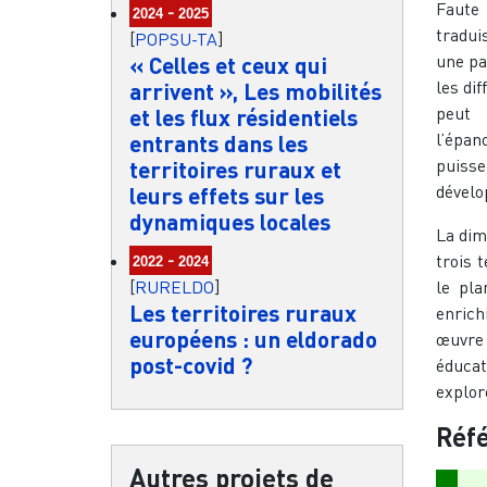
Faute 
-
2024
2025
tradui
[
POPSU-TA
]
une pa
« Celles et ceux qui
les di
arrivent », Les mobilités
peut 
et les flux résidentiels
l’épan
entrants dans les
puiss
territoires ruraux et
dévelo
leurs effets sur les
dynamiques locales
La dim
-
trois 
2022
2024
[
RURELDO
]
le pla
Les territoires ruraux
enrich
européens : un eldorado
œuvre 
post-covid ?
éducat
explor
Réfé
Autres projets de