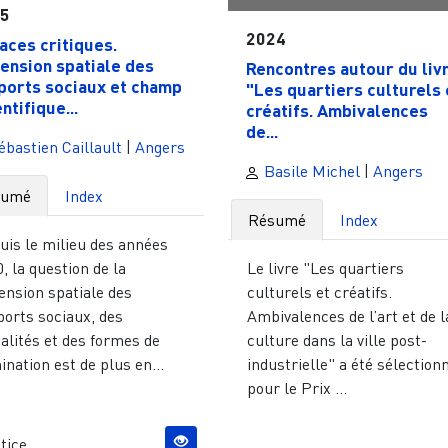
25
2024
aces critiques.
ension spatiale des
Rencontres autour du liv
ports sociaux et champ
"Les quartiers culturels 
ntifique...
créatifs. Ambivalences
de...
bastien Caillault
|
Angers
Basile Michel
|
Angers
sumé
Index
Résumé
Index
uis le milieu des années
, la question de la
Le livre "Les quartiers
ension spatiale des
culturels et créatifs.
ports sociaux, des
Ambivalences de l’art et de l
alités et des formes de
culture dans la ville post-
nation est de plus en...
industrielle" a été sélection
pour le Prix ...
tice