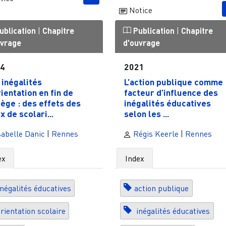
Notice
ublication
|
Chapitre
Publication
|
Chapitre
uvrage
d'ouvrage
24
2021
 inégalités
L’action publique comme
rientation en fin de
facteur d’influence des
lège : des effets des
inégalités éducatives
x de scolari...
selon les ...
abelle Danic
|
Rennes
Régis Keerle
|
Rennes
ex
Index
négalités éducatives
action publique
rientation scolaire
inégalités éducatives