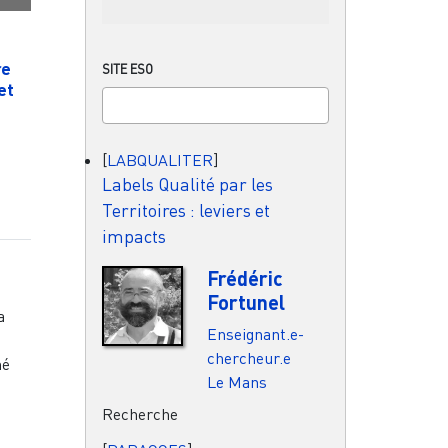
re
SITE ESO
et
[
LABQUALITER
]
Labels Qualité par les
Territoires : leviers et
impacts
Frédéric
Fortunel
a
Enseignant.e-
chercheur.e
né
Le Mans
Recherche