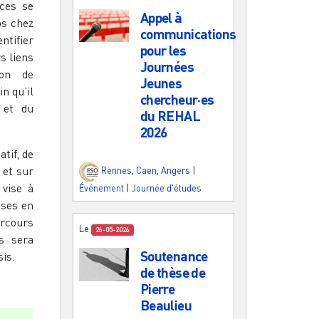
nces se
Appel à
ps chez
communications
entifier
pour les
s liens
Journées
ion de
Jeunes
n qu’il
chercheur·es
 et du
du REHAL
2026
tif, de
 et sur
Rennes
,
Caen
,
Angers
|
 vise à
Événement
|
Journée d'études
ises en
arcours
Le
26-05-2026
rs sera
Soutenance
is.
de thèse de
Pierre
Beaulieu