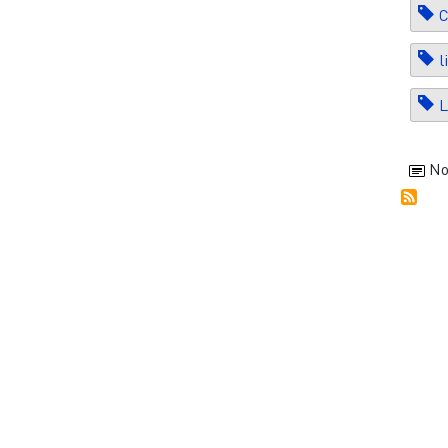
C
l
L
No