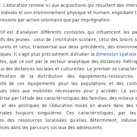
. L’éducation renvoie ici aux acquisitions qui résultent des inter
l’individu et son environnement physique et humain, englobant t
issions par action volontaire que par imprégnation.
ctif est d’analyser différents contextes qui influencent les p
fs des jeunes : celui de l’institution scolaire, celui des loisirs 
turels et celui, transversal aux deux précédents, des environ
ques. Il s’agit plus précisément d’étudier la
dimension spatiale
tes, que ce soit par le vecteur analytique des distances métri
lui des distances sociales et culturelles. Le premier se caractér
tification de la distribution des équipements-ressources
mité de ces équipements pour les populations et des contr
ues liées aux mobilités nécessaires pour y accéder. Le se
érise par l’étude des caractéristiques des familles, des milieux 
 et des politiques de l’éducation mises en œuvre dans des 
oriales toujours singulières. Ces caractéristiques, par le
es des ressources localisées qu’elles déterminent, induis
ences dans les parcours sociaux des adolescents.