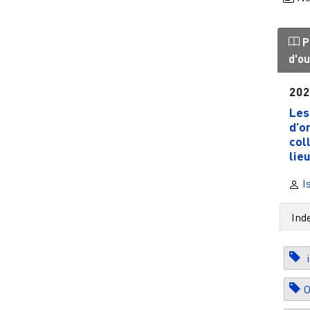
P
d'o
20
Les
d’o
col
lieu
Is
Ind
i
O