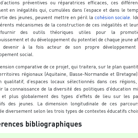
d’actions préventives ou réparatrices efficaces, ces différe
sent en inégalités qui, cumulées dans l’espace et dans le tem
rtie des jeunes, peuvent mettre en péril la
cohésion sociale
. Id
fférents mécanismes de la construction de ces inégalités et leur
fournir des outils théoriques utiles pour la promot
ouissement et du développement du potentiel de chaque jeune afi
e devenir à la fois acteur de son propre développement
ppement social.
ension comparative de ce projet, qui traitera, sur le plan quantita
territoires régionaux (Aquitaine, Basse-Normandie et Bretagne)
n qualitatif, d’espaces locaux sélectionnés dans ces régions,
ir la connaissance de la diversité des politiques d’éducation m
et plus globalement des types d’effets de lieu sur les p
ifs des jeunes. La dimension longitudinale de ces parcou
ée diversement selon les trois types de contextes éducatifs chois
rences bibliographiques