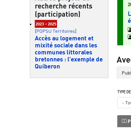
2
recherche récents
(participation)
L
é
-
2023
2025
[
POPSU Territoires
]
Accès au logement et
mixité sociale dans les
communes littorales
Ave
bretonnes : l'exemple de
Quiberon
Publ
TYPE D
P