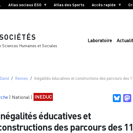
L
Atlas sociaux ESO
Atlas des Sports
Accès rapide
Cr
 SOCIÉTÉS
Laboratoire
Actuali
n Sciences Humaines et Sociales
 David
Rennes
Inégalités éducatives et constructions des parcours des 
rche
|
National
|
INEDUC
Blues
Inégalités éducatives et
constructions des parcours des 1