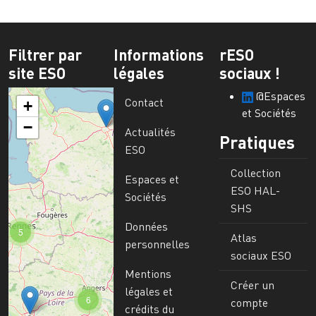
Filtrer par
Informations
rESO
site ESO
légales
sociaux !
@Espaces
Contact
+
et Sociétés
−
Actualités
Pratiques
ESO
Collection
Espaces et
ESO HAL-
Sociétés
SHS
Données
5
Atlas
personnelles
sociaux ESO
Mentions
Créer un
légales et
6
compte
crédits du