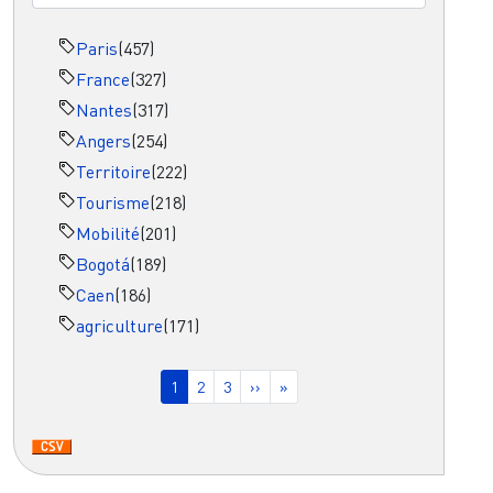
Paris
(457)
France
(327)
Nantes
(317)
Angers
(254)
Territoire
(222)
Tourisme
(218)
Mobilité
(201)
Bogotá
(189)
Caen
(186)
agriculture
(171)
Pagination
Page courante
Page
Page
Page suivante
Dernière page
1
2
3
››
»