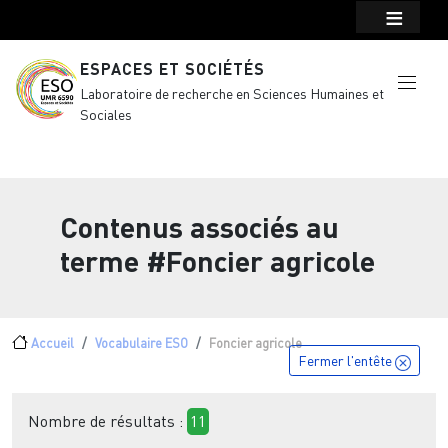
Menu top Header
Aller au contenu principal
ESPACES ET SOCIÉTÉS
Laboratoire de recherche en Sciences Humaines et
Sociales
Contenus associés au
terme
#Foncier agricole
Fil d'Ariane
Accueil
Vocabulaire ESO
Foncier agricole
Fermer l'entête
Nombre de résultats :
11