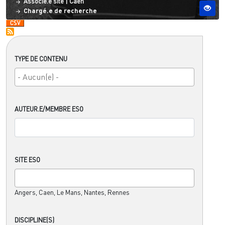
Statut
Site ESO
Associé.e site
|
Caen
Chargé.e de recherche
TYPE DE CONTENU
AUTEUR.E/MEMBRE ESO
SITE ESO
Angers, Caen, Le Mans, Nantes, Rennes
DISCIPLINE(S)