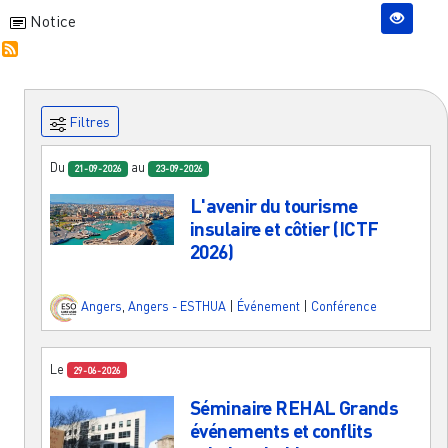
Notice
Filtres
Du
au
21-09-2026
23-09-2026
L'avenir du tourisme
insulaire et côtier (ICTF
2026)
Angers
,
Angers - ESTHUA
|
Événement
|
Conférence
Le
29-06-2026
Séminaire REHAL Grands
événements et conflits