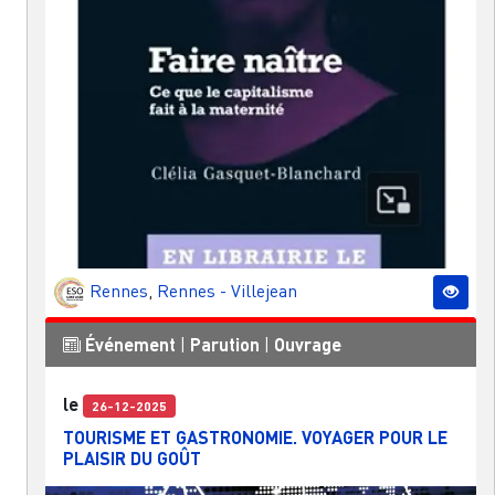
Rennes
,
Rennes - Villejean
Événement
|
Parution
|
Ouvrage
le
26-12-2025
TOURISME ET GASTRONOMIE. VOYAGER POUR LE
PLAISIR DU GOÛT