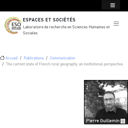
Menu top Header
Aller au contenu principal
ESPACES ET SOCIÉTÉS
Laboratoire de recherche en Sciences Humaines et
Sociales
Fil d'Ariane
Accueil
Publications
Communication
The current state of French rural geography: an institutional perspective
Pierre Guillemin