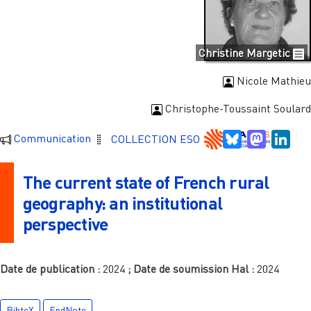
Christine Margetic
Nicole Mathieu
Christophe-Toussaint Soulard
Bluesky
Mastodo
Link
Communication
COLLECTION ESO
The current state of French rural
geography: an institutional
perspective
Date de publication :
2024
; Date de soumission Hal :
2024
BibteX
EndNote