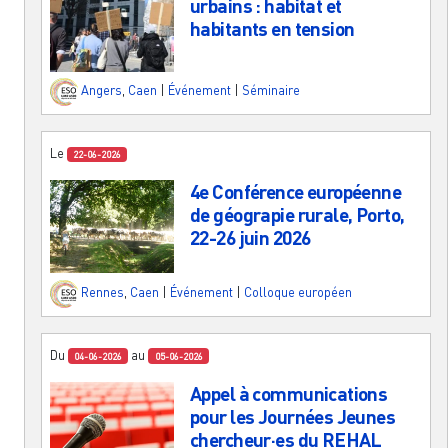
urbains : habitat et
habitants en tension
Angers
,
Caen
|
Événement
|
Séminaire
Le
22-06-2026
4e Conférence européenne
de géograpie rurale, Porto,
22-26 juin 2026
Rennes
,
Caen
|
Événement
|
Colloque européen
Du
au
04-06-2026
05-06-2026
Appel à communications
pour les Journées Jeunes
chercheur·es du REHAL