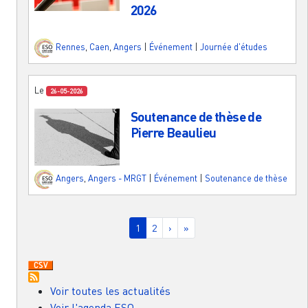
2026
Rennes
,
Caen
,
Angers
|
Événement
|
Journée d'études
Le
26-05-2026
Soutenance de thèse de
Pierre Beaulieu
Angers
,
Angers - MRGT
|
Événement
|
Soutenance de thèse
Pagination
Page courante
Page
Page suivante
Dernière page
1
2
›
»
Voir toutes les actualités
Voir l'agenda ESO