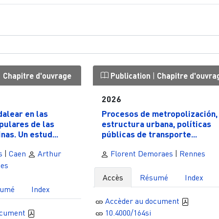
|
Chapitre d'ouvrage
Publication
|
Chapitre d'ouvra
2026
alear en las
Procesos de metropolización,
pulares de las
estructura urbana, políticas
nas. Un estud...
públicas de transporte...
s
|
Caen
Arthur
Florent Demoraes
|
Rennes
es
Accès
Résumé
Index
sumé
Index
Accèder au document
ocument
10.4000/164si