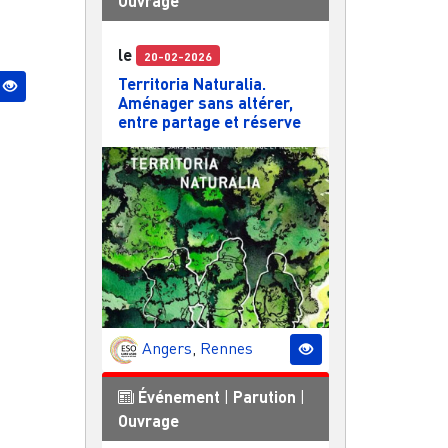
Ouvrage
le
20-02-2026
Territoria Naturalia.
Aménager sans altérer,
entre partage et réserve
Angers
,
Rennes
Événement
|
Parution
|
Ouvrage