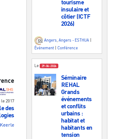
tourisme
insulaire et
côtier (ICTF
2026)
Angers
,
Angers - ESTHUA
|
Événement
|
Conférence
Le
29-06-2026
Séminaire
rence
REHAL
Grands
événements
e le
2017
et conflits
ôle des
urbains :
logies
habitat et
 Keerle
habitants en
tension