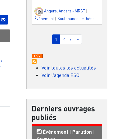
Angers
,
Angers - MRGT
|
Événement
|
Soutenance de thèse
Pagination
Page courante
Page
Page suivante
Dernière page
1
2
›
»
:
r
Voir toutes les actualités
Voir l'agenda ESO
Derniers ouvrages
publiés
Événement
|
Parution
|