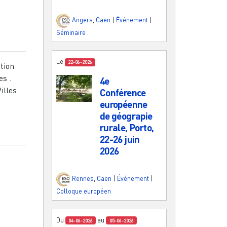
Angers
,
Caen
|
Événement
|
Séminaire
Le
22-06-2026
ation
es .
4e
illes
Conférence
européenne
de géograpie
rurale, Porto,
22-26 juin
2026
Rennes
,
Caen
|
Événement
|
Colloque européen
Du
au
04-06-2026
05-06-2026