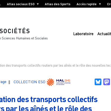
L
Atlas sociaux ESO
Atlas des Sports
Accès rapide
Cr
 SOCIÉTÉS
Laboratoire
Actuali
n Sciences Humaines et Sociales
ation des transports collectifs routiers par les aînés et le rôle des nouvelles t
Blue
rage
COLLECTION ESO
sation des transports collectifs
s par les aînés et le rôle des