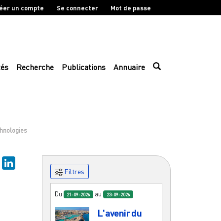
éer un compte
Se connecter
Mot de passe
tés
Recherche
Publications
Annuaire
echnologies
sky
Mastodon
LinkedIn
Filtres
Du
au
21-09-2026
23-09-2026
L'avenir du