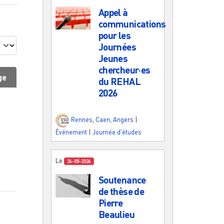
Appel à
communications
pour les
Journées
Jeunes
chercheur·es
ge
du REHAL
2026
Rennes
,
Caen
,
Angers
|
Événement
|
Journée d'études
Le
26-05-2026
Soutenance
de thèse de
Pierre
Beaulieu