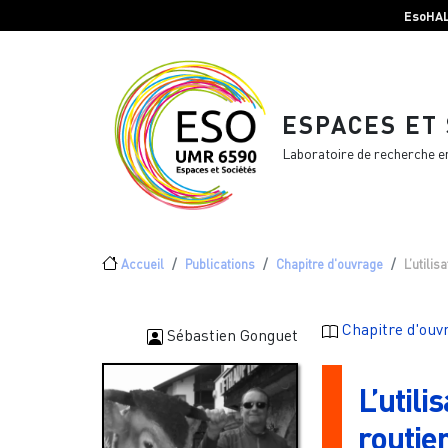
Menu top Header
Aller au contenu principal
EsoHA
ESPACES ET
Laboratoire de recherche e
Fil d'Ariane
Accueil
Publications
Chapitre d'ouvrage
L’utilis
Chapitre d'ouv
Sébastien Gonguet
L’utili
routier