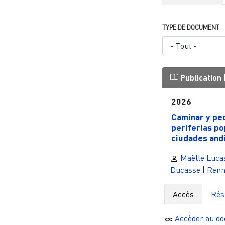
TYPE DE DOCUMENT
Publication
2026
Caminar y ped
periferias po
ciudades andi
Maëlle Luca
Ducasse
|
Renn
Accès
Ré
Accèder au d