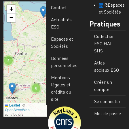
@Espaces
Contact
+
et Sociétés
−
Actualités
Pratiques
ESO
Collection
Espaces et
ESO HAL-
Sociétés
SHS
Données
5
Atlas
personnelles
sociaux ESO
Mentions
Créer un
légales et
6
compte
crédits du
site
Se connecter
Leaflet
|
©
Image
OpenStreetMap
Mot de passe
contributors