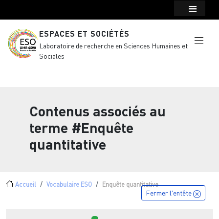
Menu top Header
Aller au contenu principal
ESPACES ET SOCIÉTÉS
Laboratoire de recherche en Sciences Humaines et
Sociales
Contenus associés au
terme
#Enquête
quantitative
Fil d'Ariane
Accueil
Vocabulaire ESO
Enquête quantitative
Fermer l'entête