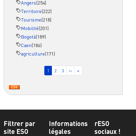
Angers
(254)
Territoire
(222)
Tourisme
(218)
Mobilité
(201)
Bogotá
(189)
Caen
(186)
agriculture
(171)
Pagination
Page courante
Page
Page
Page suivante
Dernière page
1
2
3
››
»
Filtrer par
Informations
rESO
site ESO
légales
sociaux !