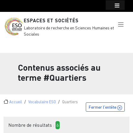
Menu top Header
Aller au contenu principal
ESPACES ET SOCIÉTÉS
Laboratoire de recherche en Sciences Humaines et
Sociales
Contenus associés au
terme
#Quartiers
Fil d'Ariane
Accueil
Vocabulaire ESO
Quartiers
Fermer l'entête
Nombre de résultats :
6