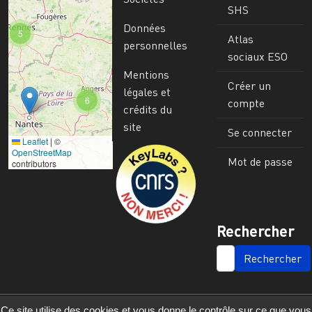
SHS
Données
5
Atlas
personnelles
sociaux ESO
Mentions
Créer un
légales et
6
compte
crédits du
site
Se connecter
Leaflet
|
©
Image
OpenStreetMap
Mot de passe
contributors
Rechercher
SEARCH
Ce site utilise des cookies et vous donne le contrôle sur ce que vous