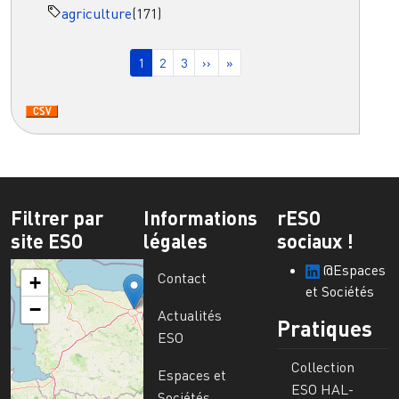
agriculture
(171)
Pagination
Page courante
Page
Page
Page suivante
Dernière page
1
2
3
››
»
Filtrer par
Informations
rESO
site ESO
légales
sociaux !
@Espaces
Contact
+
et Sociétés
−
Actualités
Pratiques
ESO
Collection
Espaces et
ESO HAL-
Sociétés