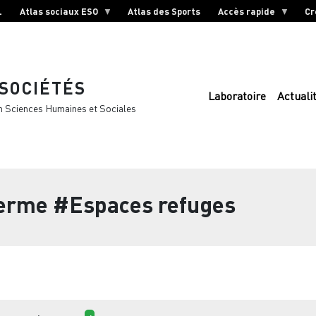
L
Atlas sociaux ESO
Atlas des Sports
Accès rapide
Cr
 SOCIÉTÉS
Laboratoire
Actuali
n Sciences Humaines et Sociales
terme
#Espaces refuges