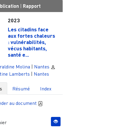
blication
|
Rapport
2023
Les citadins face
aux fortes chaleurs
: vulnérabilités,
vécus habitants,
santé e...
raldine Molina
|
Nantes
tine Lamberts
|
Nantes
s
Résumé
Index
èder au document
ier