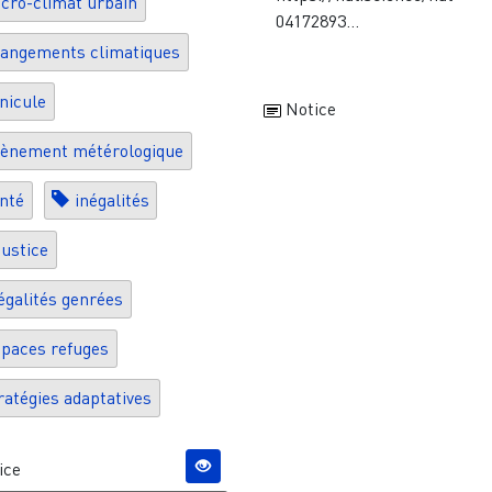
cro-climat urbain
04172893...
angements climatiques
nicule
Notice
ènement métérologique
nté
inégalités
justice
égalités genrées
paces refuges
ratégies adaptatives
ice