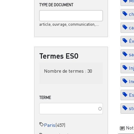
Mi
TYPE DE DOCUMENT
ch
article, ouvrage, communication,....
ca
Év
Termes ESO
sa
In
Nombre de termes :
30
In
Es
TERME
st
Paris
(457)
Not