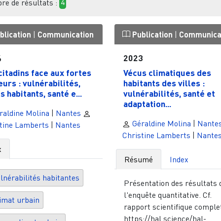
e de résultats :
4
blication
|
Communication
Publication
|
Communica
4
2023
citadins face aux fortes
Vécus climatiques des
eurs : vulnérabilités,
habitants des villes :
s habitants, santé e...
vulnérabilités, santé et
adaptation...
raldine Molina
|
Nantes
Géraldine Molina
|
Nante
tine Lamberts
|
Nantes
Christine Lamberts
|
Nante
x
Résumé
Index
lnérabilités habitantes
Présentation des résultats 
l'enquête quantitative. Cf.
imat urbain
rapport scientifique complet
https://hal.science/hal-