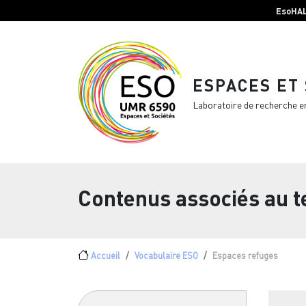
Menu top Header
Aller au contenu principal
EsoHA
ESPACES ET
Laboratoire de recherche e
Contenus associés au 
Fil d'Ariane
Accueil
Vocabulaire ESO
Espaces refuges