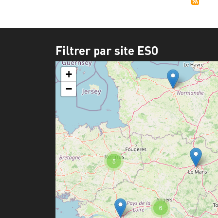
Filtrer par site ESO
+
−
5
6