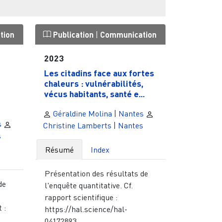
tion
Publication
|
Communication
2023
Les citadins face aux fortes
chaleurs : vulnérabilités,
vécus habitants, santé e...
Géraldine Molina
|
Nantes
s
Christine Lamberts
|
Nantes
s
Résumé
Index
Présentation des résultats de
de
l'enquête quantitative. Cf.
rapport scientifique :
 :
https://hal.science/hal-
04172893...