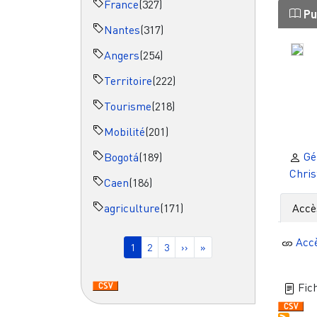
France
(327)
Pu
Nantes
(317)
Angers
(254)
Territoire
(222)
Tourisme
(218)
Mobilité
(201)
Gé
Bogotá
(189)
Chris
Caen
(186)
agriculture
(171)
Accè
Pagination
Acc
Page courante
Page
Page
Page suivante
Dernière page
1
2
3
››
»
Fich