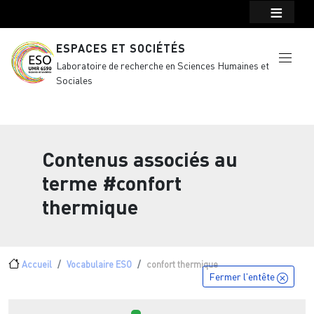
Menu top Header
Aller au contenu principal
ESPACES ET SOCIÉTÉS
Laboratoire de recherche en Sciences Humaines et
Sociales
Contenus associés au
terme
#confort
thermique
Fil d'Ariane
Accueil
Vocabulaire ESO
confort thermique
Fermer l'entête