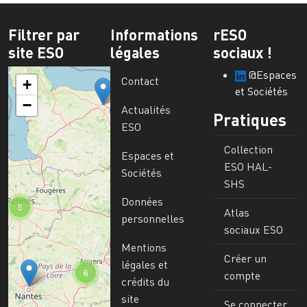
Filtrer par
Informations
rESO
site ESO
légales
sociaux !
@Espaces
Contact
+
et Sociétés
−
Actualités
Pratiques
ESO
Collection
Espaces et
ESO HAL-
Sociétés
SHS
Données
5
Atlas
personnelles
sociaux ESO
Mentions
Créer un
légales et
6
compte
crédits du
site
Se connecter