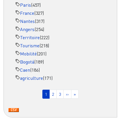
Paris
(457)
France
(327)
Nantes
(317)
Angers
(254)
Territoire
(222)
Tourisme
(218)
Mobilité
(201)
Bogotá
(189)
Caen
(186)
agriculture
(171)
Pagination
Page courante
Page
Page
Page suivante
Dernière page
1
2
3
››
»