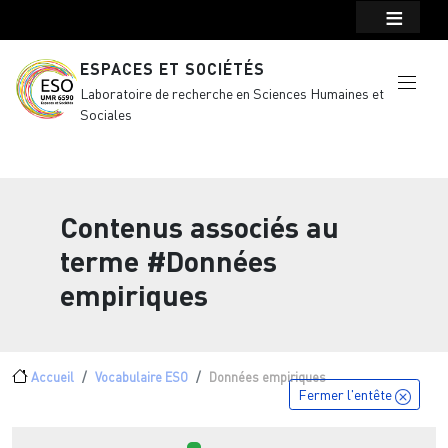
Menu top Header
Aller au contenu principal
ESPACES ET SOCIÉTÉS
Laboratoire de recherche en Sciences Humaines et
Sociales
Contenus associés au
terme
#Données
empiriques
Fil d'Ariane
Accueil
Vocabulaire ESO
Données empiriques
Fermer l'entête