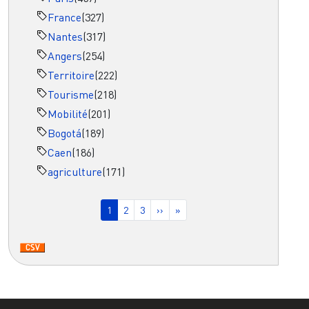
France
(327)
Nantes
(317)
Angers
(254)
Territoire
(222)
Tourisme
(218)
Mobilité
(201)
Bogotá
(189)
Caen
(186)
agriculture
(171)
Pagination
Page courante
Page
Page
Page suivante
Dernière page
1
2
3
››
»