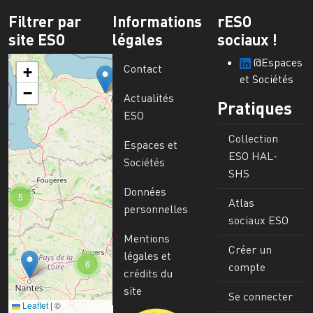
Filtrer par
Informations
rESO
site ESO
légales
sociaux !
@Espaces
Contact
+
et Sociétés
−
Actualités
Pratiques
ESO
Collection
Espaces et
ESO HAL-
Sociétés
SHS
Données
5
Atlas
personnelles
sociaux ESO
Mentions
Créer un
légales et
6
compte
crédits du
site
Se connecter
Leaflet
|
©
Image