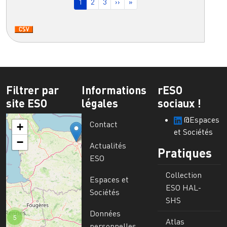
Page courante
Page
Page
Page suivante
Dernière page
1
2
3
››
»
Filtrer par
Informations
rESO
site ESO
légales
sociaux !
@Espaces
Contact
+
et Sociétés
−
Actualités
Pratiques
ESO
Collection
Espaces et
ESO HAL-
Sociétés
SHS
Données
5
Atlas
personnelles