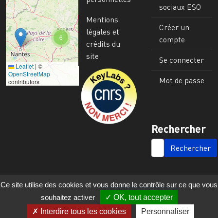
sociaux ESO
Mentions
Créer un
légales et
6
compte
crédits du
site
Se connecter
Leaflet
|
©
Image
OpenStreetMap
Mot de passe
contributors
Rechercher
SEARCH
Ce site utilise des cookies et vous donne le contrôle sur ce que vous
souhaitez activer
OK, tout accepter
Interdire tous les cookies
Personnaliser