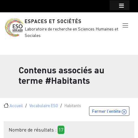
Menu top Header
Aller au contenu principal
ESPACES ET SOCIÉTÉS
Laboratoire de recherche en Sciences Humaines et
Sociales
Contenus associés au
terme
#Habitants
Fil d'Ariane
Accueil
Vocabulaire ESO
Habitants
Fermer l'entête
Nombre de résultats :
17