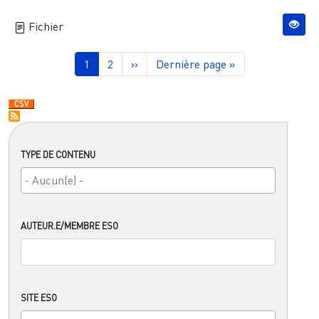
Fichier
Pagination
Page courante
Page
Page suivante
Dernière page
1
2
››
Dernière page »
TYPE DE CONTENU
AUTEUR.E/MEMBRE ESO
SITE ESO