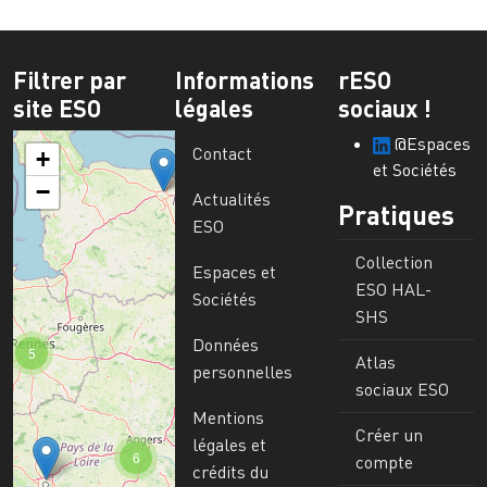
Filtrer par
Informations
rESO
site ESO
légales
sociaux !
@Espaces
Contact
+
et Sociétés
−
Actualités
Pratiques
ESO
Collection
Espaces et
ESO HAL-
Sociétés
SHS
Données
5
Atlas
personnelles
sociaux ESO
Mentions
Créer un
légales et
6
compte
crédits du