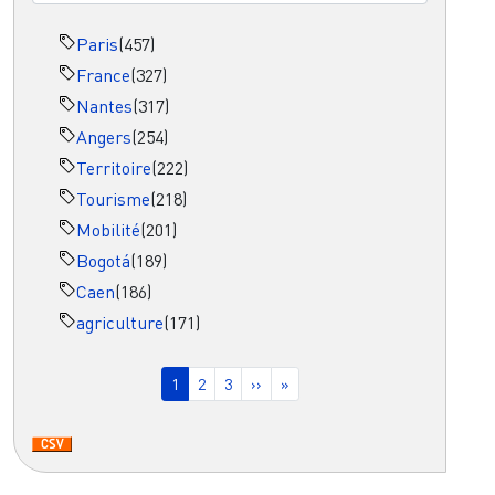
Paris
(457)
France
(327)
Nantes
(317)
Angers
(254)
Territoire
(222)
Tourisme
(218)
Mobilité
(201)
Bogotá
(189)
Caen
(186)
agriculture
(171)
Pagination
Page courante
Page
Page
Page suivante
Dernière page
1
2
3
››
»