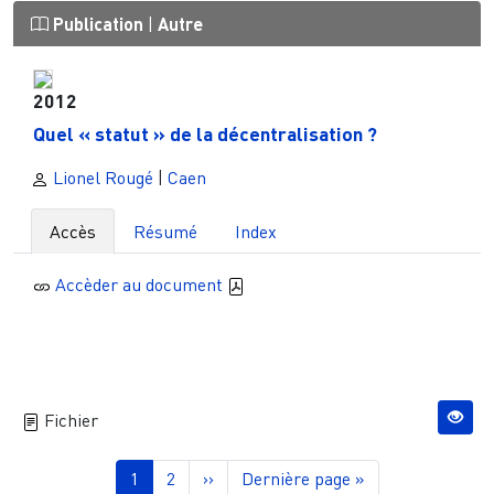
Publication
|
Autre
2012
Quel « statut » de la décentralisation ?
Lionel Rougé
|
Caen
Accès
Résumé
Index
Accèder au document
Fichier
Pagination
Page courante
Page
Page suivante
Dernière page
1
2
››
Dernière page »