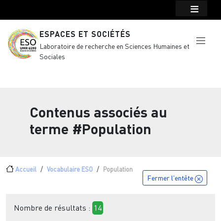
Menu top Header
Aller au contenu principal
ESPACES ET SOCIÉTÉS
Laboratoire de recherche en Sciences Humaines et
Sociales
Contenus associés au
terme
#Population
Fil d'Ariane
Accueil
Vocabulaire ESO
Population
Fermer l'entête
Nombre de résultats :
14