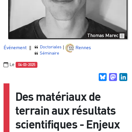
Thomas Marec
Doctoriales
Événement
|
Rennes
Séminaire
Le
04-03-2025
Bluesky
Masto
Li
Des matériaux de
terrain aux résultats
scientifiques - Enjeux