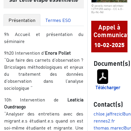
© pexels-roman-odintsov-
12719255.webp - CC 4.0 -
By-Nc-Nd
Présentation
Termes ESO
Appel à
Communicat
9h Accueil et présentation du
séminaire
10-02-2025
9h20 Intervention d'
Enora Pollet
“Que faire des carnets d’observation ?
Document(s)
Bricolages méthodologiques et enjeux
du traitement des données
d’observation dans l’analyse
Télécharger
sociologique “
10h Intervention de
Leaticia
Contact(s)
Ouedraogo
“Analyser des entretiens avec des
chloe.jaffrezic@un
migrant.e.s étudiant.e.s quand on est
rennes2.fr
soi-même étudiante et migrante. Une
thomas.marec@un