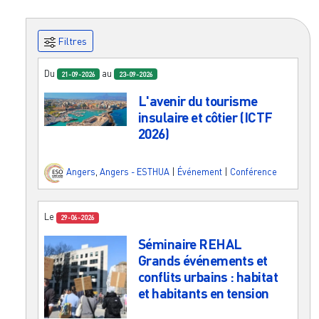
Filtres
Du
au
21-09-2026
23-09-2026
L'avenir du tourisme
insulaire et côtier (ICTF
2026)
Angers
,
Angers - ESTHUA
|
Événement
|
Conférence
Le
29-06-2026
Séminaire REHAL
Grands événements et
conflits urbains : habitat
et habitants en tension