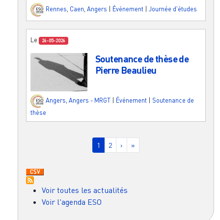
Rennes
,
Caen
,
Angers
|
Événement
|
Journée d'études
Le
26-05-2026
Soutenance de thèse de
Pierre Beaulieu
Angers
,
Angers - MRGT
|
Événement
|
Soutenance de
thèse
Pagination
Page courante
Page
Page suivante
Dernière page
1
2
›
»
Voir toutes les actualités
Voir l'agenda ESO