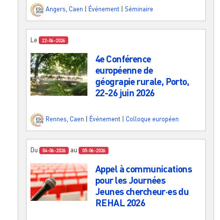
Angers
,
Caen
|
Événement
|
Séminaire
Le
22-06-2026
4e Conférence
européenne de
géograpie rurale, Porto,
22-26 juin 2026
Rennes
,
Caen
|
Événement
|
Colloque européen
Du
au
04-06-2026
05-06-2026
Appel à communications
pour les Journées
Jeunes chercheur·es du
REHAL 2026