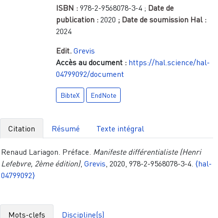
ISBN :
978-2-9568078-3-4
;
Date de
publication :
2020
; Date de soumission Hal :
2024
Edit.
Grevis
Accès au document :
https://hal.science/hal-
04799092/document
BibteX
EndNote
Citation
Résumé
Texte intégral
Renaud Lariagon. Préface.
Manifeste différentialiste (Henri
Lefebvre, 2ème édition)
,
Grevis
, 2020, 978-2-9568078-3-4.
⟨hal-
04799092⟩
Mots-clefs
Discipline(s)