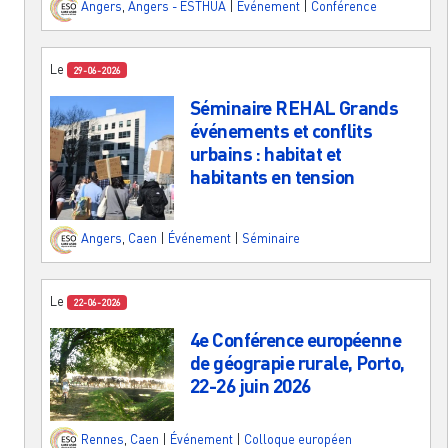
Angers
,
Angers - ESTHUA
|
Événement
|
Conférence
Le
29-06-2026
Séminaire REHAL Grands
événements et conflits
urbains : habitat et
habitants en tension
Angers
,
Caen
|
Événement
|
Séminaire
Le
22-06-2026
4e Conférence européenne
de géograpie rurale, Porto,
22-26 juin 2026
Rennes
,
Caen
|
Événement
|
Colloque européen