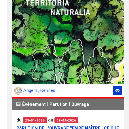
Angers
,
Rennes
Événement
|
Parution
|
Ouvrage
du
au
23-01-2026
09-04-2026
PARUTION DE L'OUVRAGE "FAIRE NAÎTRE : CE QUE