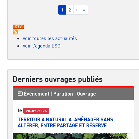
Pagination
Page courante
Page
Page suivante
Dernière page
1
2
›
»
Voir toutes les actualités
Voir l'agenda ESO
Derniers ouvrages publiés
Événement
|
Parution
|
Ouvrage
le
20-02-2026
TERRITORIA NATURALIA. AMÉNAGER SANS
ALTÉRER, ENTRE PARTAGE ET RÉSERVE