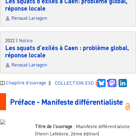
Les squats d’exilés à Caen: problème global,
réponse locale
Renaud Lariagon
2022
|
Notice
Les squats d’exilés à Caen : problème global,
réponse locale
Renaud Lariagon
Bluesky
Mastodo
Link
Chapitre d'ouvrage
COLLECTION ESO
Préface - Manifeste différentialiste
Titre de l'ouvrage
:
Manifeste différentialiste
(Henri Lefebvre, 2ème édition)