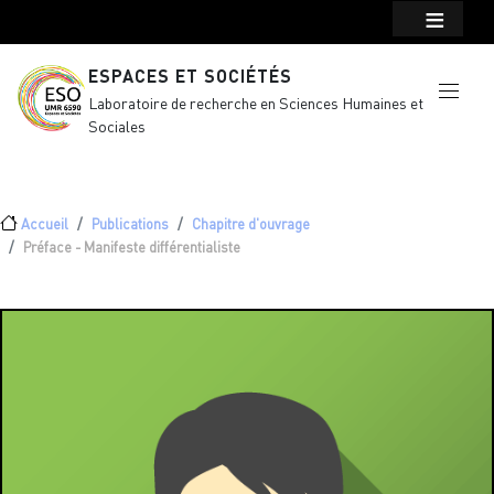
Menu top Header
Aller au contenu principal
ESPACES ET SOCIÉTÉS
Laboratoire de recherche en Sciences Humaines et
Sociales
Fil d'Ariane
Accueil
Publications
Chapitre d'ouvrage
Préface - Manifeste différentialiste