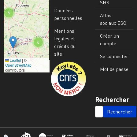
SHS
Données
5
Atlas
personnelles
sociaux ESO
Mentions
Créer un
légales et
6
compte
crédits du
site
Se connecter
Leaflet
|
©
Image
OpenStreetMap
Mot de passe
contributors
Rechercher
SEARCH