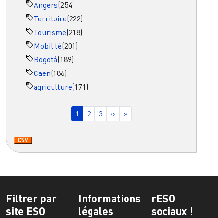
Angers
(254)
Territoire
(222)
Tourisme
(218)
Mobilité
(201)
Bogotá
(189)
Caen
(186)
agriculture
(171)
Pagination
Page courante
Page
Page
Page suivante
Dernière page
1
2
3
››
»
Filtrer par
Informations
rESO
site ESO
légales
sociaux !