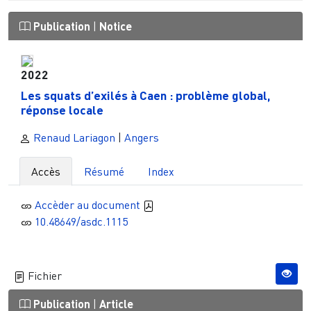
Publication
|
Notice
2022
Les squats d’exilés à Caen : problème global,
réponse locale
Renaud Lariagon
|
Angers
Accès
Résumé
Index
Accèder au document
10.48649/asdc.1115
Fichier
Publication
|
Article