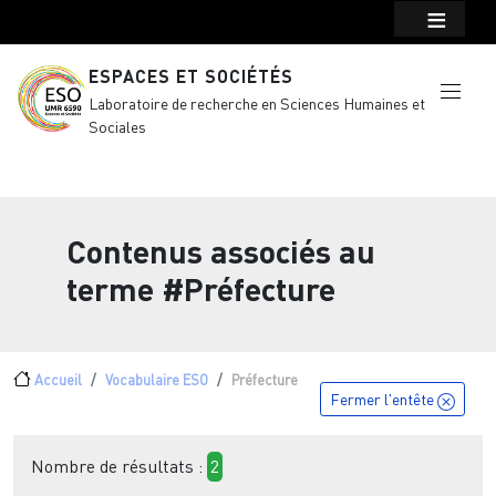
Menu top Header
Aller au contenu principal
ESPACES ET SOCIÉTÉS
Laboratoire de recherche en Sciences Humaines et
Sociales
Contenus associés au
terme
#Préfecture
Fil d'Ariane
Accueil
Vocabulaire ESO
Préfecture
Fermer l'entête
Nombre de résultats :
2