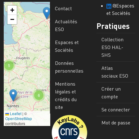
@Espaces
Contact
+
et Sociétés
−
Actualités
Pratiques
ESO
Collection
Espaces et
ESO HAL-
Sociétés
SHS
Données
5
Atlas
personnelles
sociaux ESO
Mentions
Créer un
légales et
6
compte
crédits du
site
Se connecter
Leaflet
|
©
Image
OpenStreetMap
Mot de passe
contributors