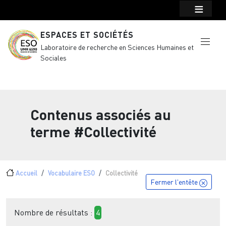
Menu top Header
Aller au contenu principal
ESPACES ET SOCIÉTÉS
Laboratoire de recherche en Sciences Humaines et
Sociales
Contenus associés au
terme
#Collectivité
Fil d'Ariane
Accueil
Vocabulaire ESO
Collectivité
Fermer l'entête
Nombre de résultats :
4