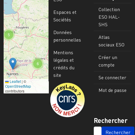
Collection
Espaces et
ESO HAL-
Sociétés
SHS
Données
5
Atlas
personnelles
sociaux ESO
Mentions
Créer un
légales et
6
compte
crédits du
site
Se connecter
Leaflet
|
©
Image
OpenStreetMap
Mot de passe
contributors
Rechercher
SEARCH