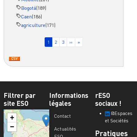
Bogotá
(189)
Caen
(186)
agriculture
(171)
Pagination
Page courante
Page
Page
Page suivante
Dernière page
1
2
3
››
»
Filtrer par
Informations
rESO
site ESO
légales
sociaux !
@Espaces
Contact
+
et Sociétés
−
Actualités
Pratiques
ESO