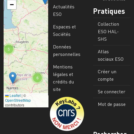
−
Actualités
Pratiques
ESO
Collection
Espaces et
ESO HAL-
Sociétés
SHS
Données
5
Atlas
personnelles
sociaux ESO
Mentions
Créer un
légales et
6
compte
crédits du
site
Se connecter
Leaflet
|
©
Image
OpenStreetMap
Mot de passe
contributors
Rechercher