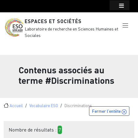
Menu top Header
Aller au contenu principal
ESPACES ET SOCIÉTÉS
Laboratoire de recherche en Sciences Humaines et
Sociales
Contenus associés au
terme
#Discriminations
Fil d'Ariane
Accueil
Vocabulaire ESO
Discriminations
Fermer l'entête
Nombre de résultats :
7