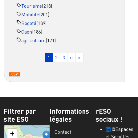
Tourisme
(218)
Mobilité
(201)
Bogotá
(189)
Caen
(186)
agriculture
(171)
Pagination
Page courante
Page
Page
Page suivante
Dernière page
1
2
3
››
»
Filtrer par
Informations
rESO
site ESO
légales
sociaux !
@Espaces
Contact
+
et Sociétés