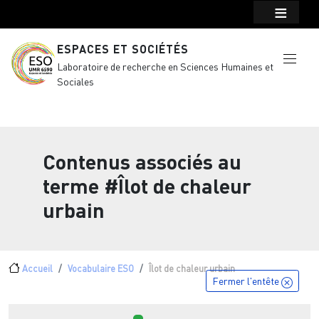
Menu top Header
Aller au contenu principal
ESPACES ET SOCIÉTÉS
Laboratoire de recherche en Sciences Humaines et
Sociales
Contenus associés au
terme
#Îlot de chaleur
urbain
Fil d'Ariane
Accueil
Vocabulaire ESO
Îlot de chaleur urbain
Fermer l'entête