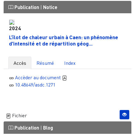
Publication
|
Notice
2024
L’îlot de chaleur urbain à Caen: un phénomène
d'intensité et de répartition géog...
Accès
Résumé
Index
Accèder au document
10.48649/asdc.1271
Fichier
Publication
|
Blog