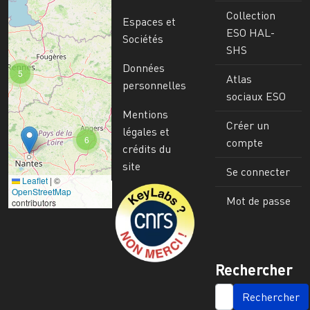
Collection
Espaces et
ESO HAL-
Sociétés
SHS
Données
5
Atlas
personnelles
sociaux ESO
Mentions
Créer un
légales et
6
compte
crédits du
site
Se connecter
Leaflet
|
©
Image
OpenStreetMap
Mot de passe
contributors
Rechercher
SEARCH