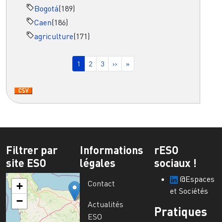
Bogotá
(189)
Caen
(186)
agriculture
(171)
Pagination
Page courante
Page
Page
Page suivante
Dernière page
1
2
3
››
»
Filtrer par
Informations
rESO
site ESO
légales
sociaux !
@Espaces
Contact
+
et Sociétés
−
Actualités
Pratiques
ESO