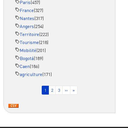
Paris
(457)
France
(327)
Nantes
(317)
Angers
(254)
Territoire
(222)
Tourisme
(218)
Mobilité
(201)
Bogotá
(189)
Caen
(186)
agriculture
(171)
Pagination
Page courante
Page
Page
Page suivante
Dernière page
1
2
3
››
»