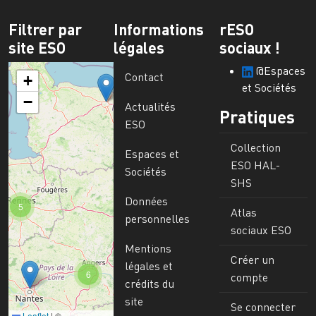
Filtrer par
Informations
rESO
site ESO
légales
sociaux !
@Espaces
Contact
+
et Sociétés
−
Actualités
Pratiques
ESO
Collection
Espaces et
ESO HAL-
Sociétés
SHS
Données
5
Atlas
personnelles
sociaux ESO
Mentions
Créer un
légales et
6
compte
crédits du
site
Se connecter
Leaflet
|
©