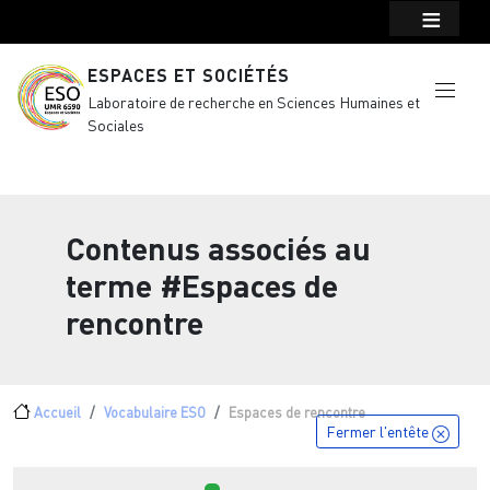
Menu top Header
Aller au contenu principal
ESPACES ET SOCIÉTÉS
Laboratoire de recherche en Sciences Humaines et
Sociales
Contenus associés au
terme
#Espaces de
rencontre
Fil d'Ariane
Accueil
Vocabulaire ESO
Espaces de rencontre
Fermer l'entête