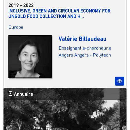
2019
-
2022
INCLUSIVE, GREEN AND CIRCULAR ECONOMY FOR
UNSOLD FOOD COLLECTION AND H...
Europe
Valérie Billaudeau
Enseignant.e-chercheur.e
Angers
Angers - Polytech
Annuaire