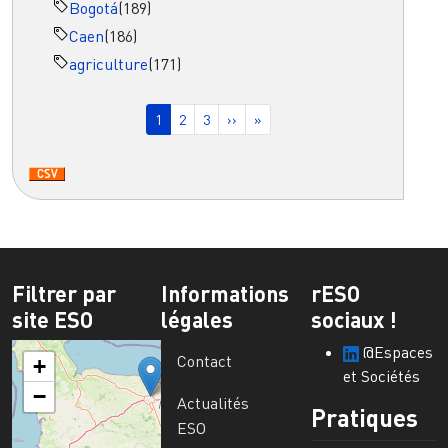
Bogotá
(189)
Caen
(186)
agriculture
(171)
Pagination
Page courante
Page
Page
Page suivante
Dernière page
1
2
3
››
»
Filtrer par
Informations
rESO
site ESO
légales
sociaux !
@Espaces
Contact
+
et Sociétés
−
Actualités
Pratiques
ESO