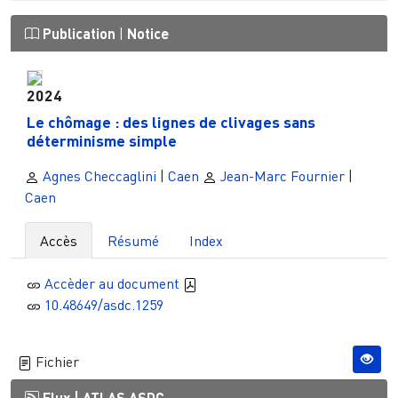
Publication
|
Notice
2024
Le chômage : des lignes de clivages sans
déterminisme simple
Agnes Checcaglini
|
Caen
Jean-Marc Fournier
|
Caen
Accès
Résumé
Index
Accèder au document
10.48649/asdc.1259
Fichier
Flux |
ATLAS ASDC