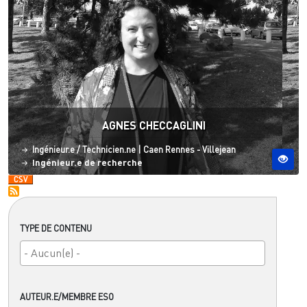
AGNES CHECCAGLINI
Statut
Site ESO
Ingénieur.e / Technicien.ne
|
Caen
Rennes - Villejean
Ingénieur.e de recherche
TYPE DE CONTENU
AUTEUR.E/MEMBRE ESO