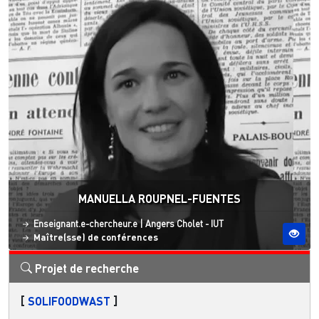
MANUELLA ROUPNEL-FUENTES
Statut
Site ESO
Enseignant.e-chercheur.e
|
Angers
Cholet - IUT
Maître(sse) de conférences
Projet de recherche
[
SOLIFOODWAST
]