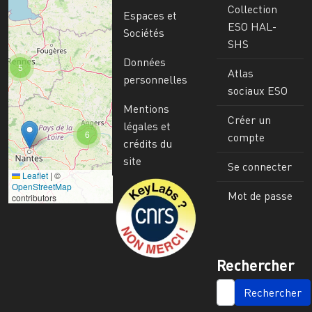
Collection
Espaces et
ESO HAL-
Sociétés
SHS
Données
5
Atlas
personnelles
sociaux ESO
Mentions
Créer un
légales et
6
compte
crédits du
site
Se connecter
Leaflet
|
©
Image
OpenStreetMap
Mot de passe
contributors
Rechercher
SEARCH