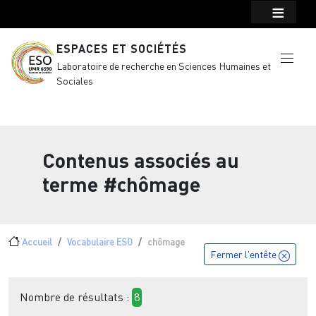
Menu top Header
Aller au contenu principal
ESPACES ET SOCIÉTÉS
Laboratoire de recherche en Sciences Humaines et
Sociales
Contenus associés au
terme
#chômage
Fil d'Ariane
Accueil
Vocabulaire ESO
chômage
Fermer l'entête
Nombre de résultats :
8