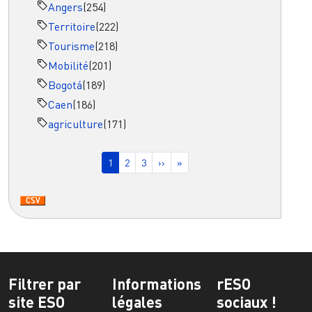
Angers
(254)
Territoire
(222)
Tourisme
(218)
Mobilité
(201)
Bogotá
(189)
Caen
(186)
agriculture
(171)
Pagination
Page courante
Page
Page
Page suivante
Dernière page
1
2
3
››
»
Filtrer par
Informations
rESO
site ESO
légales
sociaux !