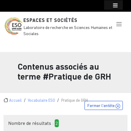
Menu top Header
Aller au contenu principal
ESPACES ET SOCIÉTÉS
Laboratoire de recherche en Sciences Humaines et
Sociales
Contenus associés au
terme
#Pratique de GRH
Fil d'Ariane
Accueil
Vocabulaire ESO
Pratique de GRH
Fermer l'entête
Nombre de résultats :
2