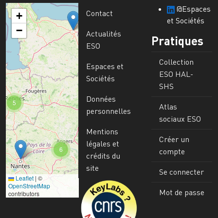
@Espaces
Contact
+
et Sociétés
−
Actualités
Pratiques
ESO
Collection
Espaces et
ESO HAL-
Sociétés
SHS
Données
5
Atlas
personnelles
sociaux ESO
Mentions
Créer un
légales et
6
compte
crédits du
site
Se connecter
Leaflet
|
©
Image
OpenStreetMap
Mot de passe
contributors