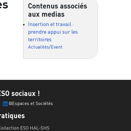
es
Contenus associés
aux medias
Insertion et travail :
prendre appui sur les
territoires
Actualités/Event
ESO sociaux !
@Espaces et Sociétés
ratiques
Collection ESO HAL-SHS