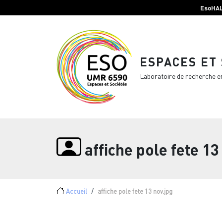
Menu top Header
Aller au contenu principal
EsoHA
ESPACES ET
Laboratoire de recherche e
affiche pole fete 13
Fil d'Ariane
Accueil
affiche pole fete 13 nov.jpg