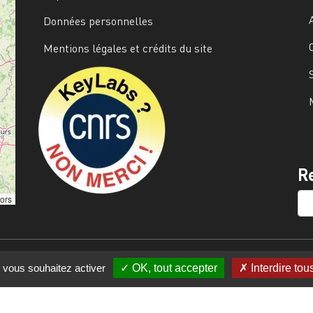
Données personnelles
Mentions légales et crédits du site
Image
R
SE
tors
e vous souhaitez activer
OK, tout accepter
Interdire tou