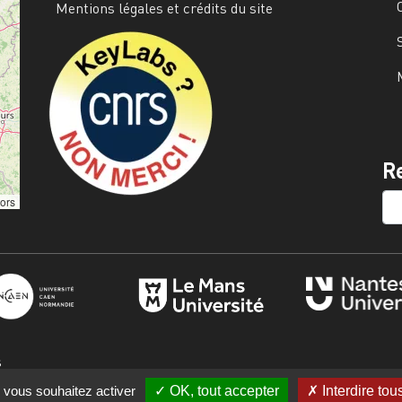
Mentions légales et crédits du site
Image
R
SE
tors
s
e vous souhaitez activer
OK, tout accepter
Interdire tou