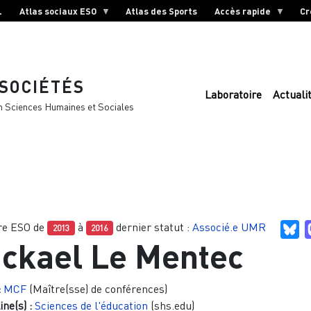
L
Atlas sociaux ESO
Atlas des Sports
Accès rapide
Cr
 SOCIÉTÉS
Laboratoire
Actuali
n Sciences Humaines et Sociales
e ESO de
à
dernier statut :
Associé.e UMR
Bl
2013
2016
ckael Le Mentec
:
MCF
(Maître(sse) de conférences)
ine(s) :
Sciences de l'éducation
(shs.edu)