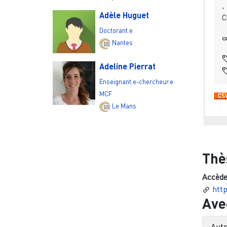
,
Adèle Huguet
C
Doctorant.e
Nantes
Adeline Pierrat
Enseignant.e-chercheur.e
MCF
Le Mans
Thè
Accède
http
Ave
Aut