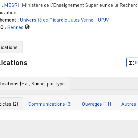
 :
MESRI
(Ministère de l'Enseignement Supérieur de la Recherc
novation)
hement :
Université de Picardie Jules Verne - UPJV
O :
Rennes
ications
ications
G
ications (Hal, Sudoc) par type
ticles (2)
Communications (3)
Ouvrages (11)
A
Filtr