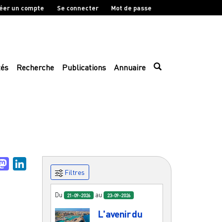
éer un compte
Se connecter
Mot de passe
tés
Recherche
Publications
Annuaire
uesky
Mastodon
LinkedIn
Filtres
Du
au
21-09-2026
23-09-2026
L'avenir du