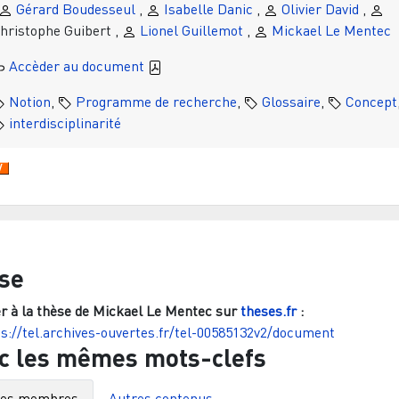
Gérard Boudesseul
,
Isabelle Danic
,
Olivier David
,
hristophe Guibert ,
Lionel Guillemot
,
Mickael Le Mentec
Accèder au document
Notion
,
Programme de recherche
,
Glossaire
,
Concept
interdisciplinarité
se
r à la thèse de
Mickael Le Mentec
sur
theses.fr
:
s://tel.archives-ouvertes.fr/tel-00585132v2/document
c les mêmes mots-clefs
res membres
Autres contenus