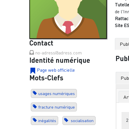
Tutelle
de l'In
Rattac
Site ES
Contact
Publ
no-adress@adress.com
Publ
Identité numérique
Page web officielle
Mots-Clefs
Publ
usages numériques
Ar
fracture numérique
2
inégalités
socialisation