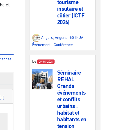
tourisme
he et
insulaire et
côtier (ICTF
2026)
Angers
,
Angers - ESTHUA
|
Événement
|
Conférence
raphes
Le
29-06-2026
Séminaire
REHAL
Grands
événements
utres (1)
et conflits
urbains :
habitat et
es
habitants en
tension