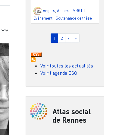
Angers
,
Angers - MRGT
|
Événement
|
Soutenance de thèse
Pagination
Page courante
Page
Page suivante
Dernière page
1
2
›
»
Voir toutes les actualités
Voir l'agenda ESO
Atlas social
de Rennes