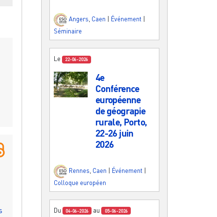
Angers
,
Caen
|
Événement
|
Séminaire
Le
22-06-2026
4e
Conférence
européenne
de géograpie
rurale, Porto,
22-26 juin
2026
Rennes
,
Caen
|
Événement
|
Colloque européen
s
Du
au
04-06-2026
05-06-2026