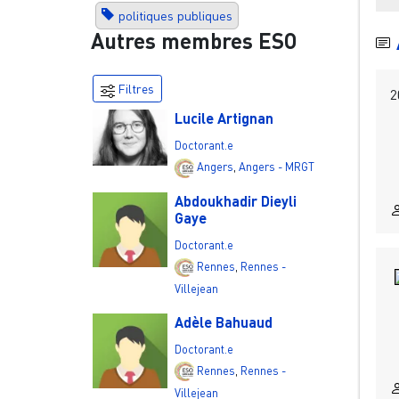
politiques publiques
Autres membres ESO
Filtres
2
Lucile Artignan
Doctorant.e
Angers
,
Angers - MRGT
Abdoukhadir Dieyli
Gaye
Doctorant.e
Rennes
,
Rennes -
Villejean
Adèle Bahuaud
Doctorant.e
Rennes
,
Rennes -
Villejean