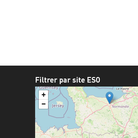
Filtrer par site ESO
+
−