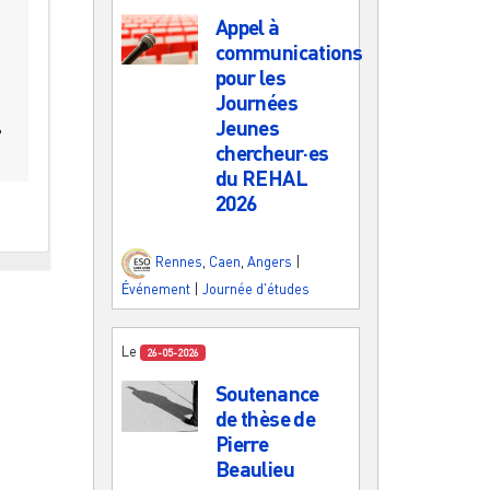
Appel à
communications
pour les
Journées
,
Jeunes
chercheur·es
du REHAL
2026
Rennes
,
Caen
,
Angers
|
Événement
|
Journée d'études
Le
26-05-2026
Soutenance
de thèse de
Pierre
Beaulieu