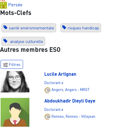
Persée
Mots-Clefs
santé environnementale
risques handicap
analyse culturelle
Autres membres ESO
Filtres
Lucile Artignan
Doctorant.e
Angers
,
Angers - MRGT
Abdoukhadir Dieyli Gaye
Doctorant.e
Rennes
,
Rennes - Villejean