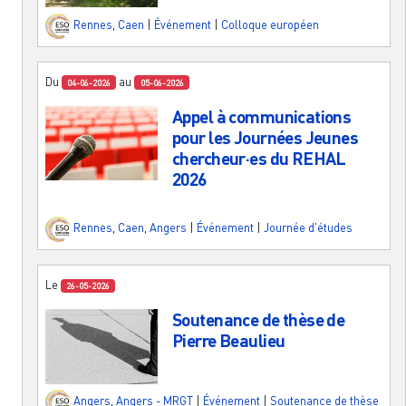
Rennes
,
Caen
|
Événement
|
Colloque européen
Du
au
04-06-2026
05-06-2026
Appel à communications
pour les Journées Jeunes
chercheur·es du REHAL
2026
Rennes
,
Caen
,
Angers
|
Événement
|
Journée d'études
Le
26-05-2026
Soutenance de thèse de
Pierre Beaulieu
Angers
,
Angers - MRGT
|
Événement
|
Soutenance de thèse