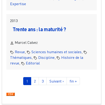
Expertise
2013
Trente ans : la maturité ?
Marcel Calvez
Revue
,
Sciences humaines et sociales
,
Thématiques
,
Discipline
,
Histoire de la
revue
,
Editorial
Pagination
Page courante
Page
Page
Page suivante
Dernière page
1
2
3
Suivant ›
fin »