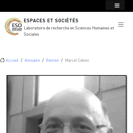
Menu top Header
Aller au contenu principal
ESPACES ET SOCIÉTÉS
Laboratoire de recherche en Sciences Humaines et
Sociales
Fil d'Ariane
Accueil
Annuaire
Rennes
Marcel Calvez