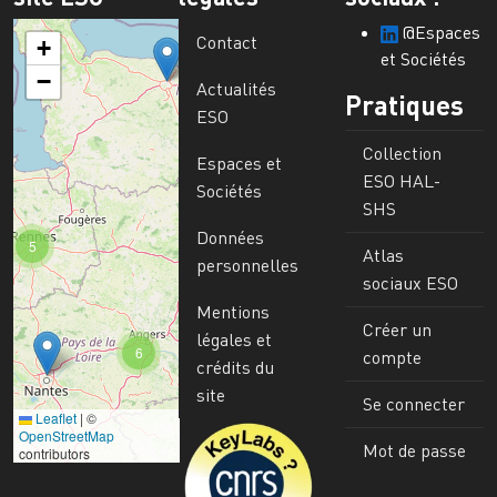
@Espaces
Contact
+
et Sociétés
−
Actualités
Pratiques
ESO
Collection
Espaces et
ESO HAL-
Sociétés
SHS
Données
5
Atlas
personnelles
sociaux ESO
Mentions
Créer un
légales et
6
compte
crédits du
site
Se connecter
Leaflet
|
©
Image
OpenStreetMap
Mot de passe
contributors