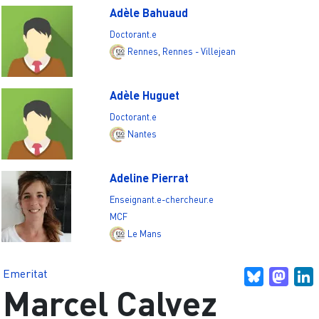
Adèle Bahuaud
Doctorant.e
Rennes
,
Rennes - Villejean
Adèle Huguet
Doctorant.e
Nantes
Adeline Pierrat
Enseignant.e-chercheur.e
MCF
Le Mans
Emeritat
Bluesky
Mast
L
Marcel Calvez