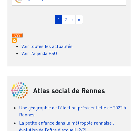
Pagination
Page courante
Page
Page suivante
Dernière page
1
2
›
»
Voir toutes les actualités
Voir l'agenda ESO
Atlas social de Rennes
Une géographie de l’élection présidentielle de 2022 à
Rennes
La petite enfance dans la métropole rennaise :
évolution de l’offre d’accueil (2/2)