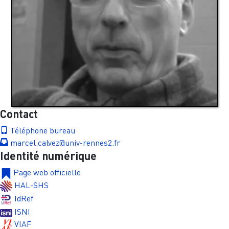
Contact
Téléphone bureau
marcel.calvez@univ-rennes2.fr
Identité numérique
Page web officielle
HAL-SHS
IdRef
ISNI
VIAF