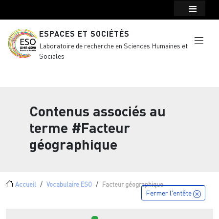
Menu top Header
Aller au contenu principal
ESPACES ET SOCIÉTÉS
Laboratoire de recherche en Sciences Humaines et
Sociales
Contenus associés au
terme
#Facteur
géographique
Fil d'Ariane
Accueil
Vocabulaire ESO
Facteur géographique
Fermer l'entête