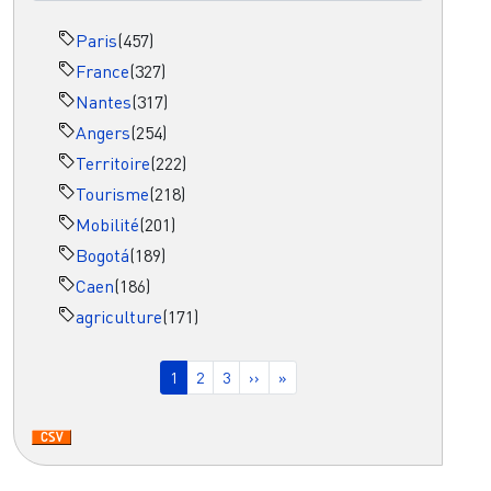
Paris
(457)
France
(327)
Nantes
(317)
Angers
(254)
Territoire
(222)
Tourisme
(218)
Mobilité
(201)
Bogotá
(189)
Caen
(186)
agriculture
(171)
Pagination
Page courante
Page
Page
Page suivante
Dernière page
1
2
3
››
»