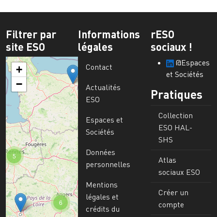
Filtrer par
Informations
rESO
site ESO
légales
sociaux !
@Espaces
Contact
+
et Sociétés
−
Actualités
Pratiques
ESO
Collection
Espaces et
ESO HAL-
Sociétés
SHS
Données
5
Atlas
personnelles
sociaux ESO
Mentions
Créer un
légales et
6
compte
crédits du