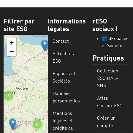
Filtrer par
Informations
rESO
site ESO
légales
sociaux !
@Espaces
Contact
+
et Sociétés
−
Actualités
Pratiques
ESO
Collection
Espaces et
ESO HAL-
Sociétés
SHS
Données
5
Atlas
personnelles
sociaux ESO
Mentions
Créer un
légales et
6
compte
crédits du