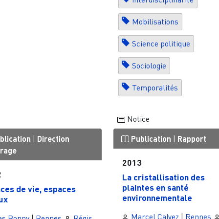
Mobilisations
Science politique
Sociologie
Temporalités
Notice
blication
|
Direction
Publication
|
Rapport
vrage
2013
2
La cristallisation des
plaintes en santé
ces de vie, espaces
environnementale
ux
Marcel Calvez
|
Rennes
es Bonny
|
Rennes
Régis