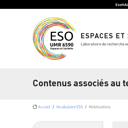
Menu top Header
Aller au contenu principal
EsoHA
ESPACES ET
Laboratoire de recherche e
Contenus associés au 
Fil d'Ariane
Accueil
Vocabulaire ESO
Mobilisations