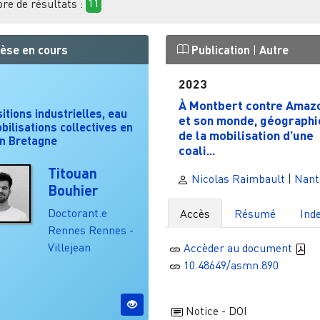
e de résultats :
11
èse en cours
Publication
|
Autre
2023
À Montbert contre Amaz
itions industrielles, eau
et son monde, géographi
bilisations collectives en
de la mobilisation d’une
on Bretagne
coali...
Titouan
Nicolas Raimbault
|
Nant
Bouhier
Doctorant.e
Accès
Résumé
Ind
Rennes
Rennes -
Villejean
Accèder au document
10.48649/asmn.890
Notice - DOI