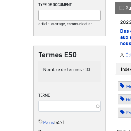
TYPE DE DOCUMENT
Pu
202
article, ouvrage, communication,....
Des 
aux 
nous
Termes ESO
Ét
Inde
Nombre de termes :
30
Mo
TERME
Gi
Es
Paris
(457)