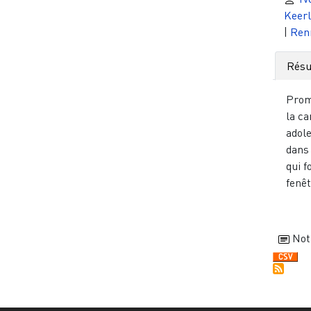
Keer
|
Ren
Rés
Prom
la c
adol
dans 
qui f
fenêt
Not