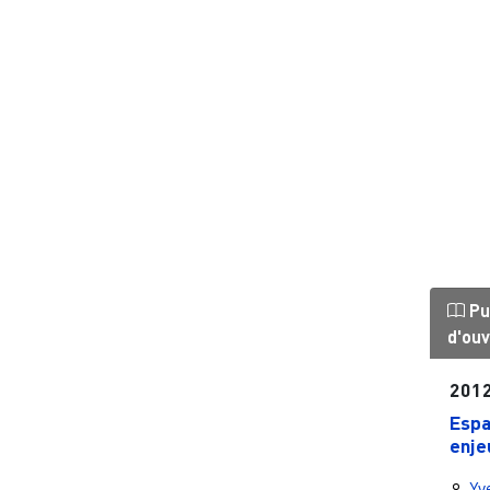
Pu
d'ou
201
Espa
enje
Yv