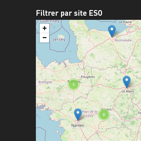
Filtrer par site ESO
+
−
5
6