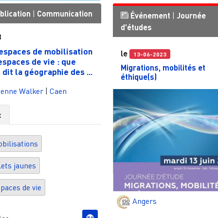
blication
|
Communication
Événement
|
Journée
d'études
3
espaces de mobilisation
le
13-06-2023
espaces de vie : que
Migrations, mobilités et
 dit la géographie des ...
éthique(s)
ienne Walker
|
Caen
x
bilisations
lets jaunes
paces de vie
Angers