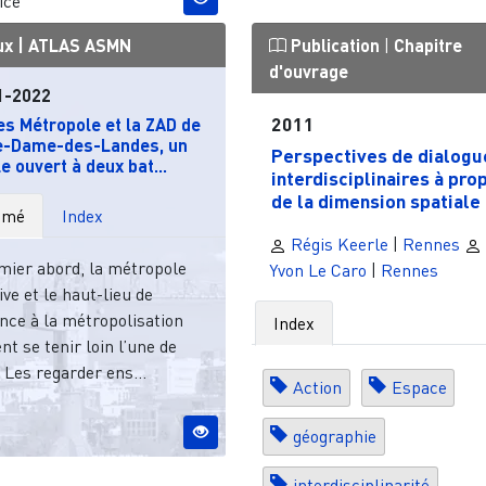
ice
ux |
ATLAS ASMN
Publication
|
Chapitre
d'ouvrage
1-2022
2011
s Métropole et la ZAD de
e-Dame-des-Landes, un
Perspectives de dialogu
e ouvert à deux bat...
interdisciplinaires à pro
de la dimension spatiale .
umé
Index
Régis Keerle
|
Rennes
mier abord, la métropole
Yvon Le Caro
|
Rennes
ive et le haut-lieu de
nce à la métropolisation
Index
t se tenir loin l’une de
. Les regarder ens...
Action
Espace
géographie
interdisciplinarité