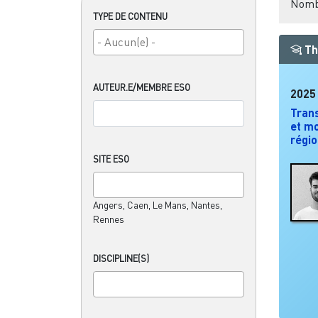
Nombr
TYPE DE CONTENU
Th
AUTEUR.E/MEMBRE ESO
2025
Trans
et mo
régi
SITE ESO
Angers, Caen, Le Mans, Nantes,
Rennes
DISCIPLINE(S)