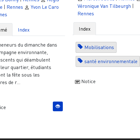
Véronique Van Tilbeurgh
|
le
|
Rennes
Yvon Le Caro
Rennes
nes
Index
umé
Index
eneurs du dimanche dans
Mobilisations
ampagne environnante,
escents qui déambulent
santé environnementale
leur quartier, étudiants
ont la fête sous les
Notice
res de r...
ice