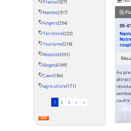
Not
France
(327)
Nantes
(317)
Fl
Angers
(254)
05-0
Territoire
(222)
Nante
Notr
Tourisme
(218)
coupl
Mobilité
(201)
Rés
Bogotá
(189)
Au pre
Caen
(186)
attract
agriculture
(171)
résista
semblen
Pagination
l’autre
Page courante
Page
Page
Page suivante
Dernière page
1
2
3
››
»