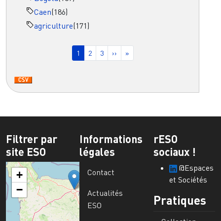
Caen
(186)
agriculture
(171)
Pagination
Page courante
Page
Page
Page suivante
Dernière page
1
2
3
››
»
Filtrer par
Informations
rESO
site ESO
légales
sociaux !
@Espaces
Contact
+
et Sociétés
−
Actualités
Pratiques
ESO