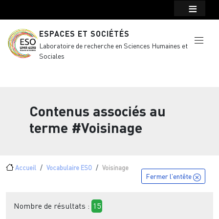
Menu top Header
Aller au contenu principal
ESPACES ET SOCIÉTÉS
Laboratoire de recherche en Sciences Humaines et
Sociales
Contenus associés au
terme
#Voisinage
Fil d'Ariane
Accueil
Vocabulaire ESO
Voisinage
Fermer l'entête
Nombre de résultats :
15