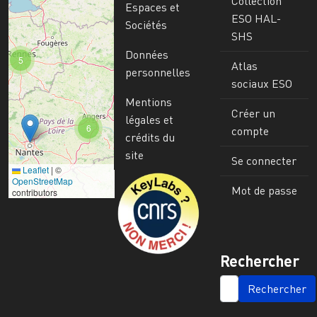
Collection
Espaces et
ESO HAL-
Sociétés
SHS
Données
5
Atlas
personnelles
sociaux ESO
Mentions
Créer un
légales et
6
compte
crédits du
site
Se connecter
Leaflet
|
©
Image
OpenStreetMap
Mot de passe
contributors
Rechercher
SEARCH