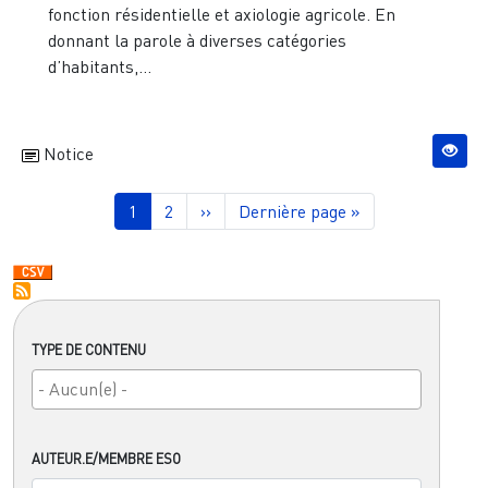
fonction résidentielle et axiologie agricole. En
donnant la parole à diverses catégories
d’habitants,...
Notice
Pagination
Page courante
Page
Page suivante
Dernière page
1
2
››
Dernière page »
TYPE DE CONTENU
AUTEUR.E/MEMBRE ESO