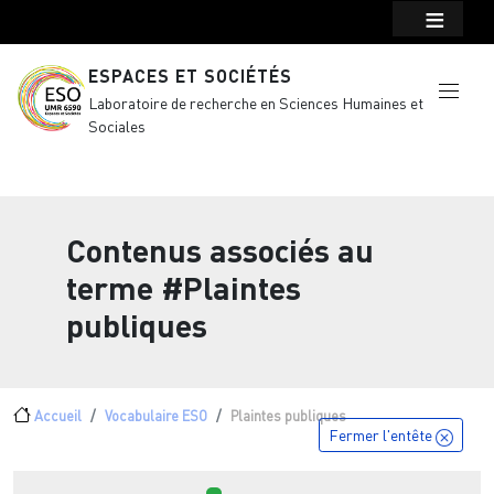
Menu top Header
Aller au contenu principal
ESPACES ET SOCIÉTÉS
Laboratoire de recherche en Sciences Humaines et
Sociales
Contenus associés au
terme
#Plaintes
publiques
Fil d'Ariane
Accueil
Vocabulaire ESO
Plaintes publiques
Fermer l'entête