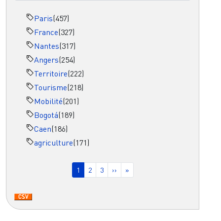
Paris
(457)
France
(327)
Nantes
(317)
Angers
(254)
Territoire
(222)
Tourisme
(218)
Mobilité
(201)
Bogotá
(189)
Caen
(186)
agriculture
(171)
Pagination
Page courante
Page
Page
Page suivante
Dernière page
1
2
3
››
»