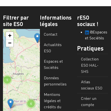
Filtrer par
Informations
rESO
site ESO
légales
sociaux !
@Espaces
Contact
+
et Sociétés
−
Actualités
Pratiques
ESO
Collection
Espaces et
ESO HAL-
Sociétés
SHS
Données
5
Atlas
personnelles
sociaux ESO
Mentions
Créer un
légales et
6
compte
crédits du