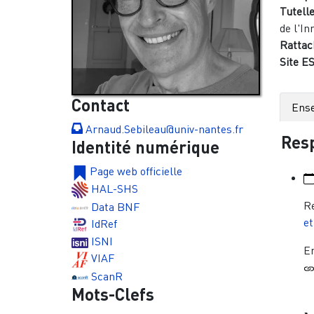
Tutelle
de l'In
Rattac
Site ES
Contact
Ens
Arnaud.Sebileau@univ-nantes.fr
Resp
Identité numérique
Page web officielle
HAL-SHS
R
Data BNF
et
IdRef
ISNI
En
VIAF
ScanR
Mots-Clefs