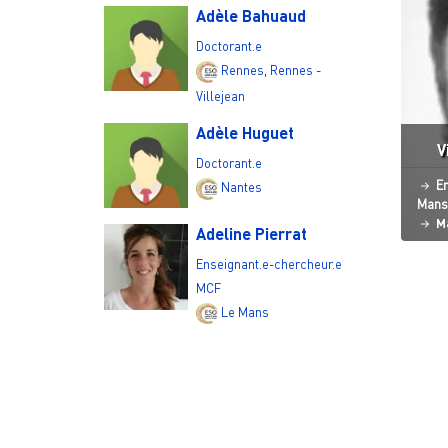
Adèle Bahuaud
Doctorant.e
Rennes
,
Rennes -
Villejean
Adèle Huguet
V
Doctorant.e
St
En
Nantes
Mans
M
Adeline Pierrat
Pagi
Enseignant.e-chercheur.e
MCF
Le Mans