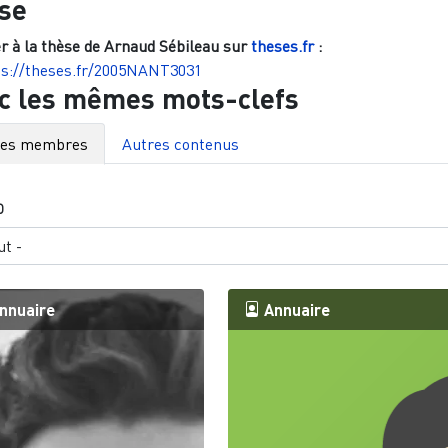
se
r à la thèse de
Arnaud Sébileau
sur
theses.fr
:
ps://theses.fr/2005NANT3031
c les mêmes mots-clefs
res membres
Autres contenus
O
nnuaire
Annuaire