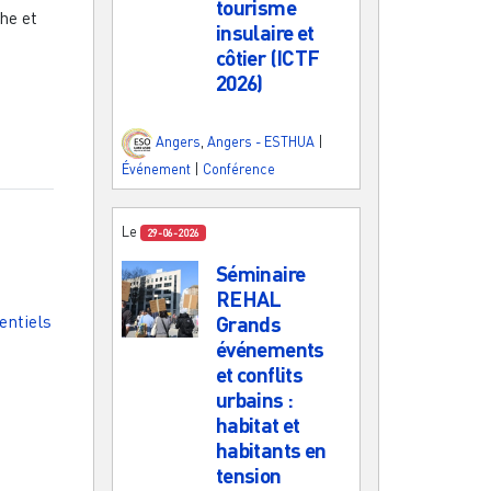
tourisme
he et
insulaire et
côtier (ICTF
2026)
Angers
,
Angers - ESTHUA
|
Événement
|
Conférence
Le
29-06-2026
Séminaire
REHAL
ntiels
Grands
événements
et conflits
urbains :
habitat et
habitants en
tension