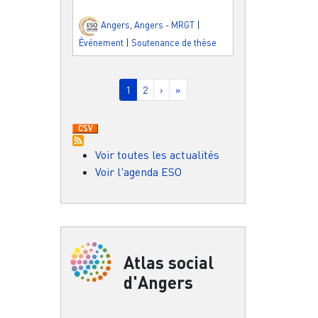
Angers
,
Angers - MRGT
|
Événement
|
Soutenance de thèse
Pagination
Page courante
Page
Page suivante
Dernière page
1
2
›
»
Voir toutes les actualités
Voir l'agenda ESO
Atlas social
d'Angers