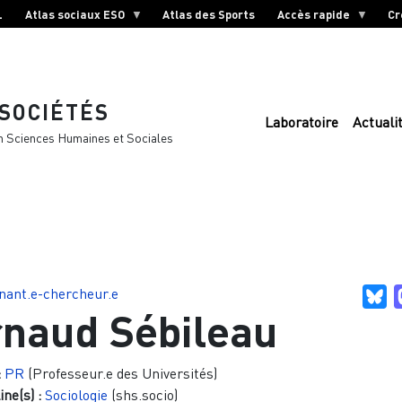
L
Atlas sociaux ESO
Atlas des Sports
Accès rapide
Cr
 SOCIÉTÉS
Laboratoire
Actuali
n Sciences Humaines et Sociales
nant.e-chercheur.e
Bl
naud Sébileau
:
PR
(Professeur.e des Universités)
ine(s) :
Sociologie
(shs.socio)