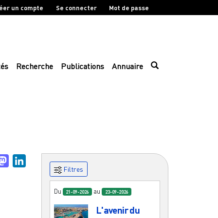
éer un compte
Se connecter
Mot de passe
tés
Recherche
Publications
Annuaire
uesky
Mastodon
LinkedIn
Filtres
Du
au
21-09-2026
23-09-2026
L'avenir du