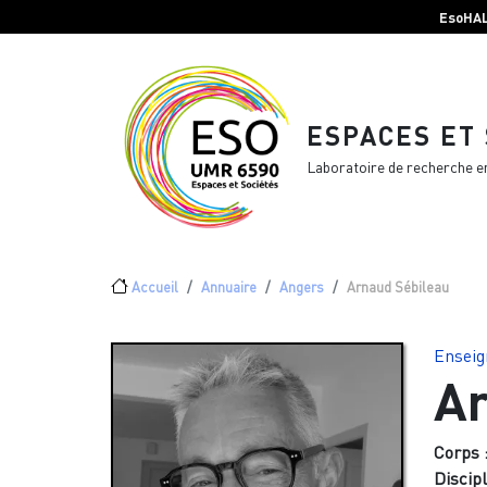
Menu top Header
Aller au contenu principal
EsoHA
ESPACES ET
Laboratoire de recherche e
Fil d'Ariane
Accueil
Annuaire
Angers
Arnaud Sébileau
Enseig
Ar
Corps 
Discipl