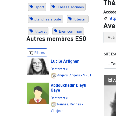
Thè
sport
Classes sociales
Accède
htt
planches à voile
Kitesurf
Ave
littoral
Bien commun
Aut
Autres membres ESO
Filtres
SITE ES
Lucile Artignan
Doctorant.e
Angers
,
Angers - MRGT
A
Abdoukhadir Dieyli
Gaye
Doctorant.e
Rennes
,
Rennes -
Villejean