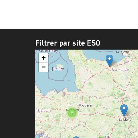
Filtrer par site ESO
+
−
5