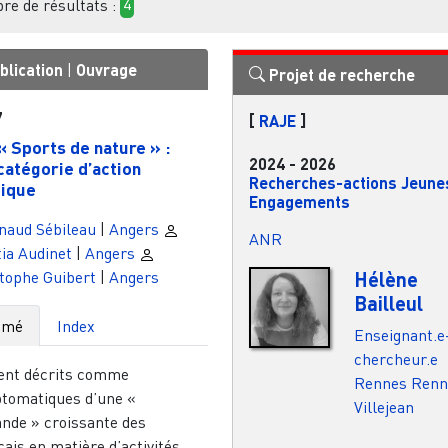
e de résultats :
4
blication
|
Ouvrage
Projet de recherche
7
[
RAJE
]
« Sports de nature » :
2024
-
2026
catégorie d’action
Recherches-actions Jeune
tique
Engagements
naud Sébileau
|
Angers
ANR
tia Audinet
|
Angers
Hélène
tophe Guibert
|
Angers
Bailleul
umé
Index
Enseignant.e
chercheur.e
ent décrits comme
Rennes
Renn
tomatiques d’une «
Villejean
nde » croissante des
ais en matière d’activités