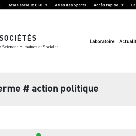
L
Atlas sociaux ESO
Atlas des Sports
Accès rapide
Cr
 SOCIÉTÉS
Laboratoire
Actuali
n Sciences Humaines et Sociales
terme
# action politique