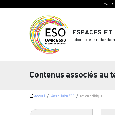
Menu top Header
Aller au contenu principal
EsoHA
ESPACES ET
Laboratoire de recherche e
Contenus associés au 
Fil d'Ariane
Accueil
Vocabulaire ESO
action politique