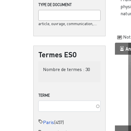
TYPE DE DOCUMENT
physi
natur
article, ouvrage, communication,....
Not
An
Termes ESO
Nombre de termes :
30
TERME
Paris
(457)