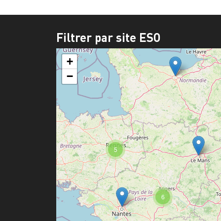
Filtrer par site ESO
+
−
5
6