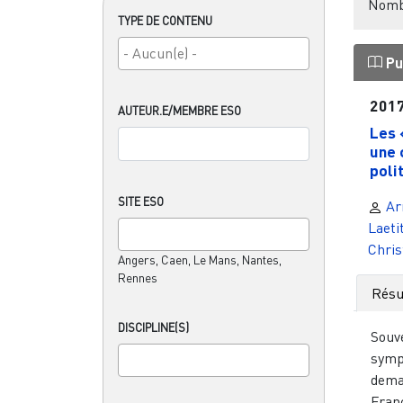
Nombr
TYPE DE CONTENU
Pu
201
AUTEUR.E/MEMBRE ESO
Les 
une 
poli
SITE ESO
Ar
Laeti
Chris
Angers, Caen, Le Mans, Nantes,
Rennes
Rés
DISCIPLINE(S)
Souv
symp
dema
Franç