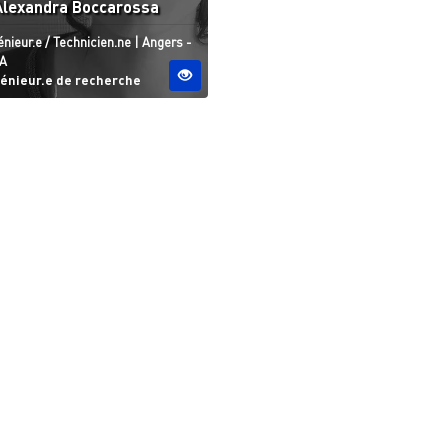
Alexandra Boccarossa
tut
Site ESO
énieur.e / Technicien.ne
|
Angers -
A
génieur.e de recherche