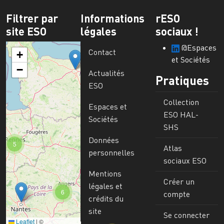
Filtrer par
Informations
rESO
site ESO
légales
sociaux !
@Espaces
Contact
+
et Sociétés
−
Actualités
Pratiques
ESO
Collection
Espaces et
ESO HAL-
Sociétés
SHS
Données
5
Atlas
personnelles
sociaux ESO
Mentions
Créer un
légales et
6
compte
crédits du
site
Se connecter
Leaflet
|
©