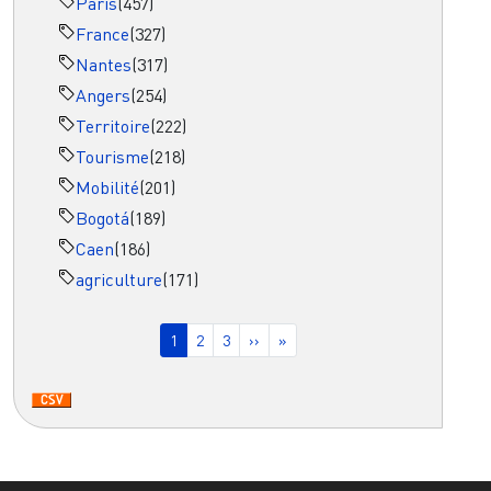
Paris
(457)
France
(327)
Nantes
(317)
Angers
(254)
Territoire
(222)
Tourisme
(218)
Mobilité
(201)
Bogotá
(189)
Caen
(186)
agriculture
(171)
Pagination
Page courante
Page
Page
Page suivante
Dernière page
1
2
3
››
»