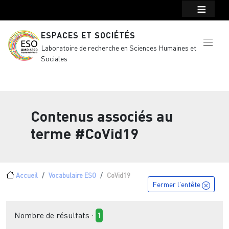
Menu top Header
Aller au contenu principal
ESPACES ET SOCIÉTÉS
Laboratoire de recherche en Sciences Humaines et
Sociales
Contenus associés au
terme
#CoVid19
Fil d'Ariane
Accueil
Vocabulaire ESO
CoVid19
Fermer l'entête
Nombre de résultats :
1