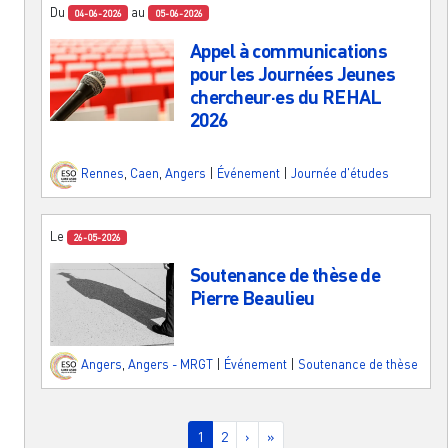
Du
au
04-06-2026
05-06-2026
Appel à communications
pour les Journées Jeunes
chercheur·es du REHAL
2026
Rennes
,
Caen
,
Angers
|
Événement
|
Journée d'études
Le
26-05-2026
Soutenance de thèse de
Pierre Beaulieu
Angers
,
Angers - MRGT
|
Événement
|
Soutenance de thèse
Pagination
Page courante
Page
Page suivante
Dernière page
1
2
›
»