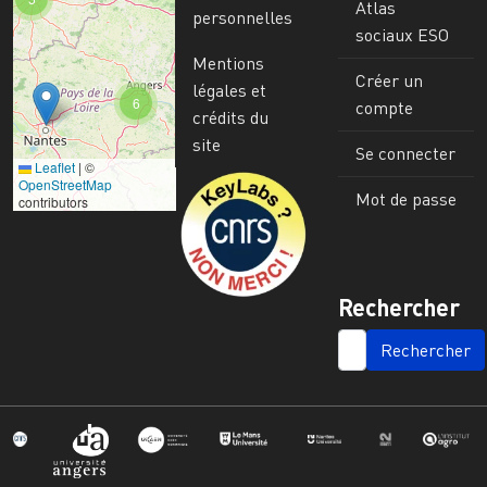
Atlas
personnelles
sociaux ESO
Mentions
Créer un
légales et
6
compte
crédits du
site
Se connecter
Leaflet
|
©
Image
OpenStreetMap
Mot de passe
contributors
Rechercher
SEARCH