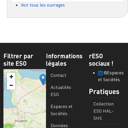
Voir tous les ouvrages
Filtrer par
Informations
rESO
site ESO
légales
sociaux !
@Espaces
Contact
+
et Sociétés
−
Actualités
Pratiques
ESO
Collection
Espaces et
ESO HAL-
Sociétés
SHS
Données
5