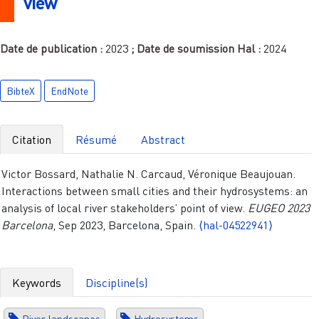
view
Date de publication :
2023
; Date de soumission Hal :
2024
BibteX
EndNote
Citation
Résumé
Abstract
Victor Bossard, Nathalie N. Carcaud, Véronique Beaujouan.
Interactions between small cities and their hydrosystems: an
analysis of local river stakeholders’ point of view.
EUGEO 2023
Barcelona
, Sep 2023, Barcelona, Spain.
⟨hal-04522941⟩
Keywords
Discipline(s)
River landscapes
Hydrosystems