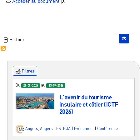
Accèder au document
Fichier
Filtres
Du
au
21-09-2026
23-09-2026
L'avenir du tourisme
insulaire et côtier (ICTF
2026)
Angers
,
Angers - ESTHUA
|
Événement
|
Conférence