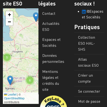
site ESO
légales
sociaux !
@Espaces
Contact
+
et Sociétés
−
Actualités
Pratiques
ESO
Collection
Espaces et
ESO HAL-
Sociétés
SHS
Données
5
Atlas
personnelles
sociaux ESO
Mentions
Créer un
légales et
6
compte
crédits du
site
Se connecter
Leaflet
|
©
Image
OpenStreetMap
Mot de passe
contributors