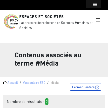
Menu top Header
Aller au contenu principal
ESPACES ET SOCIÉTÉS
Laboratoire de recherche en Sciences Humaines et
Sociales
Contenus associés au
terme
#Média
Fil d'Ariane
Accueil
Vocabulaire ESO
Média
Fermer l'entête
Nombre de résultats :
2