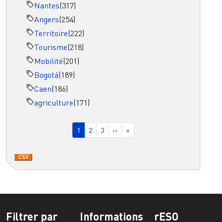
Nantes
(317)
Angers
(254)
Territoire
(222)
Tourisme
(218)
Mobilité
(201)
Bogotá
(189)
Caen
(186)
agriculture
(171)
Pagination
Page courante
Page
Page
Page suivante
Dernière page
1
2
3
››
»
Filtrer par
Informations
rESO