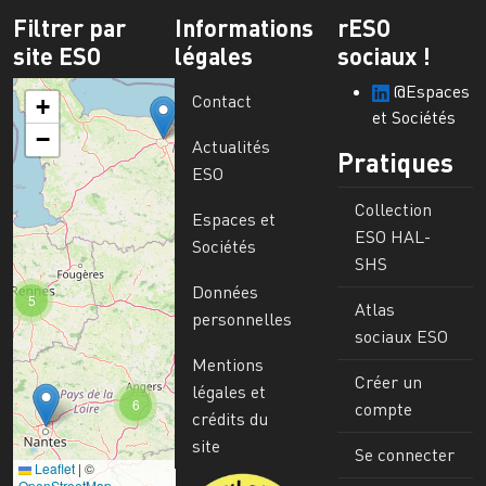
Filtrer par
Informations
rESO
site ESO
légales
sociaux !
@Espaces
Contact
+
et Sociétés
−
Actualités
Pratiques
ESO
Collection
Espaces et
ESO HAL-
Sociétés
SHS
Données
5
Atlas
personnelles
sociaux ESO
Mentions
Créer un
légales et
6
compte
crédits du
site
Se connecter
Leaflet
|
©
Image
OpenStreetMap