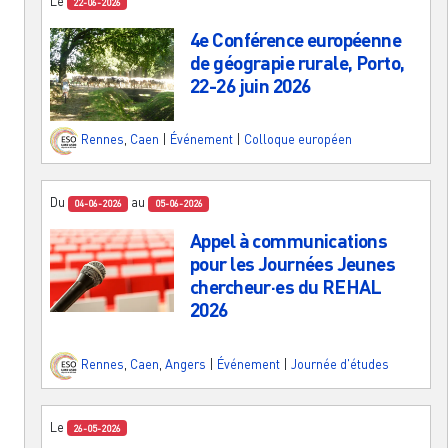
Le
22-06-2026
4e Conférence européenne
de géograpie rurale, Porto,
22-26 juin 2026
Rennes
,
Caen
|
Événement
|
Colloque européen
Du
au
04-06-2026
05-06-2026
Appel à communications
pour les Journées Jeunes
chercheur·es du REHAL
2026
Rennes
,
Caen
,
Angers
|
Événement
|
Journée d'études
Le
26-05-2026