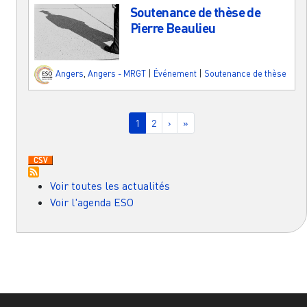
Soutenance de thèse de
Pierre Beaulieu
Angers
,
Angers - MRGT
|
Événement
|
Soutenance de thèse
Pagination
Page courante
Page
Page suivante
Dernière page
1
2
›
»
Voir toutes les actualités
Voir l'agenda ESO