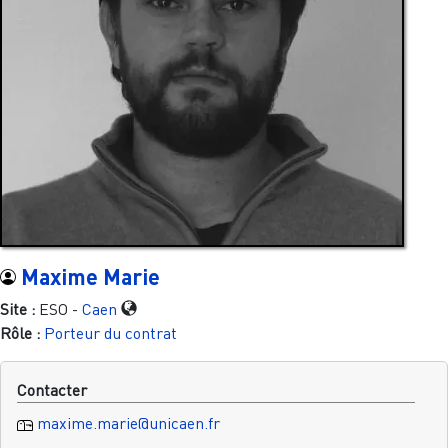
Maxime Marie
Site :
ESO -
Caen
Rôle :
Porteur du contrat
Contacter
maxime.marie@unicaen.fr