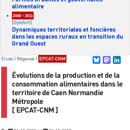
alimentaire
-
2008
2011
[
Dytefort
]
Dynamiques territoriales et foncières
dans les espaces ruraux en transition du
Grand Ouest
Étude
|
Régional
|
EPCAT-CNM
Bluesky
Mastodo
Link
Évolutions de la production et de la
consommation alimentaires dans le
territoire de Caen Normandie
Métropole
[
EPCAT-CNM
]