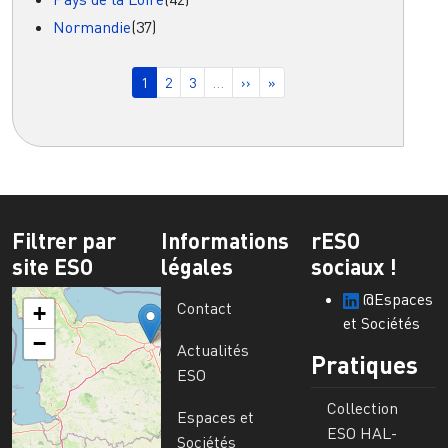
Normandie
(37)
Pagination
Page courante
Page
Page
Page suivante
Dernière page
1
2
3
…
››
»
Filtrer par
Informations
rESO
site ESO
légales
sociaux !
@Espaces
Contact
+
et Sociétés
−
Actualités
Pratiques
ESO
Collection
Espaces et
ESO HAL-
Sociétés