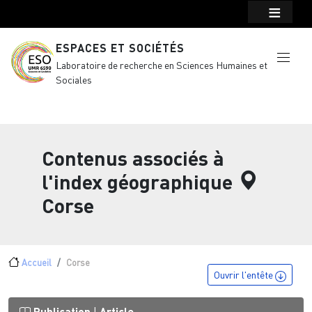
Menu top Header
Aller au contenu principal
ESPACES ET SOCIÉTÉS
Laboratoire de recherche en Sciences Humaines et
Sociales
Contenus associés à
l'index géographique
Corse
Fil d'Ariane
Accueil
Corse
Ouvrir l'entête
Publication
Article